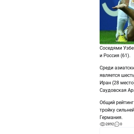
Соседями Узбе
и Россия (61).
Среди азиатск
является шест
Иран (28 место)
Саудовская Ара
Общий рейтинг
тройку сильне
Германия.
2892
0