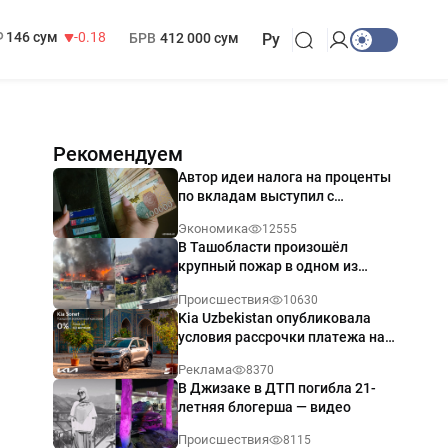
13 749 сум
32.19
МРОТ
1 271 000 сум
146 сум
-0.18
БРВ
412 000 сум
Ру
Рекомендуем
Автор идеи налога на проценты
по вкладам выступил с
разъяснением
Экономика
12555
В Ташобласти произошёл
крупный пожар в одном из
магазинов — видео
Происшествия
10630
Kia Uzbekistan опубликовала
условия рассрочки платежа на
Kia Sonet со ставкой от 0%
Реклама
8370
годовых
В Джизаке в ДТП погибла 21-
летняя блогерша — видео
Происшествия
8115