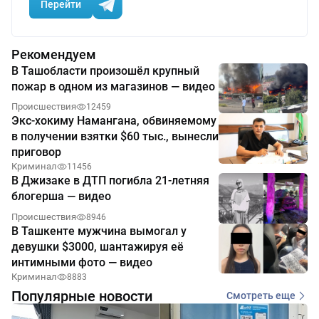
Перейти
Рекомендуем
В Ташобласти произошёл крупный
пожар в одном из магазинов — видео
Происшествия
12459
Экс-хокиму Намангана, обвиняемому
в получении взятки $60 тыс., вынесли
приговор
Криминал
11456
В Джизаке в ДТП погибла 21-летняя
блогерша — видео
Происшествия
8946
В Ташкенте мужчина вымогал у
девушки $3000, шантажируя её
интимными фото — видео
Криминал
8883
Популярные новости
Смотреть еще