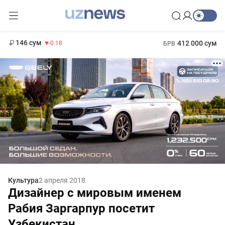
11 916 сум
28.92
13 749 сум
1 271 000 сум
32.19
МРОТ
146 сум
412 000 сум
-0.18
БРВ
Культура
2 апреля 2018
Дизайнер с мировым именем
Рабия Заргарпур посетит
Узбекистан