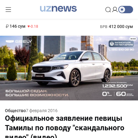
11 916 сум
28.92
13 749 сум
1 271 000 сум
32.19
МРОТ
146 сум
412 000 сум
-0.18
БРВ
Общество
7 февраля 2016
Официальное заявление певицы
Тамилы по поводу "скандального
видео" (видео)