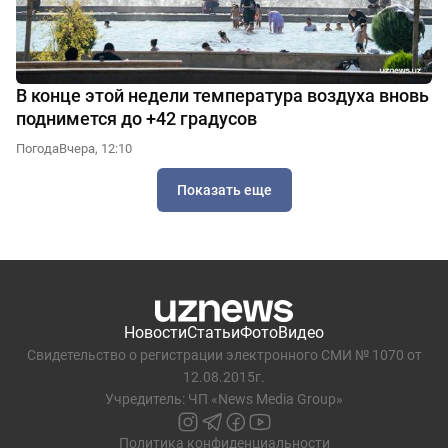
В конце этой недели температура воздуха вновь
поднимется до +42 градусов
Погода
Вчера, 12:10
Показать еще
Новости
Статьи
Фото
Видео
Свидетельство о регистрации электронного СМИ № 1070 от
12.08.2015г.
Учредитель: ЧП «News Media Group»
Политика конфиденциальности