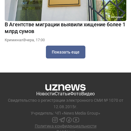
В Агентстве миграции выявили хищение более 1
млрд сумов
Криминал
Вчера, 17:00
Показать еще
Новости
Статьи
Фото
Видео
Свидетельство о регистрации электронного СМИ № 1070 от
12.08.2015г.
Учредитель: ЧП «News Media Group»
Политика конфиденциальности