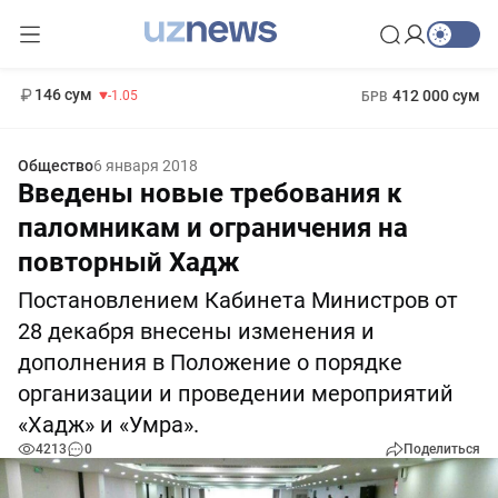
11 887 сум
-55.49
13 717 сум
1 271 000 сум
-25.83
МРОТ
146 сум
412 000 сум
-1.05
БРВ
Общество
6 января 2018
Введены новые требования к
паломникам и ограничения на
повторный Хадж
Постановлением Кабинета Министров от
28 декабря внесены изменения и
дополнения в Положение о порядке
организации и проведении мероприятий
«Хадж» и «Умра».
4213
0
Поделиться