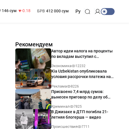
13 749 сум
32.19
МРОТ
1 271 000 сум
146 сум
-0.18
БРВ
412 000 сум
Ру
Рекомендуем
Автор идеи налога на проценты
по вкладам выступил с
разъяснением
Экономика
12232
Kia Uzbekistan опубликовала
условия рассрочки платежа на
Kia Sonet со ставкой от 0%
Реклама
8226
годовых
Присвоено 7,4 млрд сумов:
вынесен приговор по делу об
обрушении путепровода в
Криминал
7825
Ташкенте
В Джизаке в ДТП погибла 21-
летняя блогерша — видео
Происшествия
7711