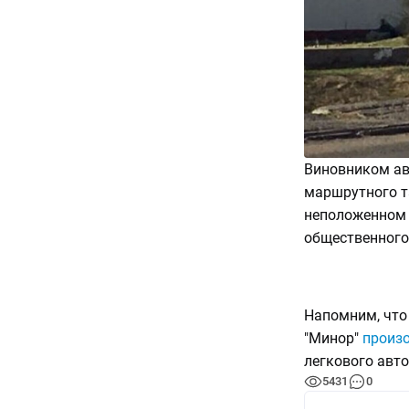
Виновником ава
маршрутного т
неположенном 
общественного
Напомним, что
"Минор"
произ
легкового авт
5431
0