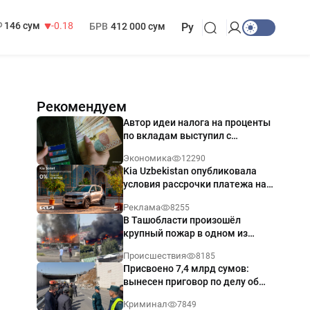
13 749 сум
32.19
МРОТ
1 271 000 сум
146 сум
-0.18
БРВ
412 000 сум
Ру
Рекомендуем
Автор идеи налога на проценты
по вкладам выступил с
разъяснением
Экономика
12290
Kia Uzbekistan опубликовала
условия рассрочки платежа на
Kia Sonet со ставкой от 0%
Реклама
8255
годовых
В Ташобласти произошёл
крупный пожар в одном из
магазинов — видео
Происшествия
8185
Присвоено 7,4 млрд сумов:
вынесен приговор по делу об
обрушении путепровода в
Криминал
7849
Ташкенте