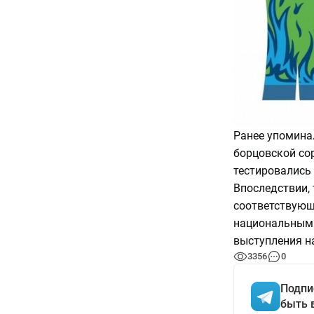
Ранее упомина
борцовской со
тестировались
Впоследствии,
соответствующ
национальным 
выступления н
3356
0
Подпи
быть 