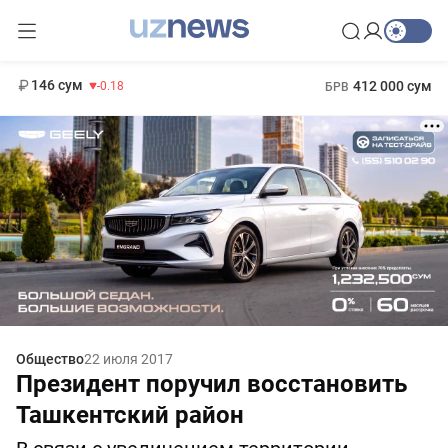
11 916 сум
28.92
13 749 сум
1 271 000 сум
32.19
МРОТ
146 сум
412 000 сум
-0.18
БРВ
Общество
22 июля 2017
Президент поручил восстановить
Ташкентский район