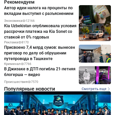
Рекомендуем
Автор идеи налога на проценты по
вкладам выступил с разъяснением
Экономика
12166
Kia Uzbekistan опубликовала условия
рассрочки платежа на Kia Sonet со
ставкой от 0% годовых
Реклама
8170
Присвоено 7,4 млрд сумов: вынесен
приговор по делу об обрушении
путепровода в Ташкенте
Криминал
7766
В Джизаке в ДТП погибла 21-летняя
блогерша — видео
Происшествия
7570
Популярные новости
Смотреть еще