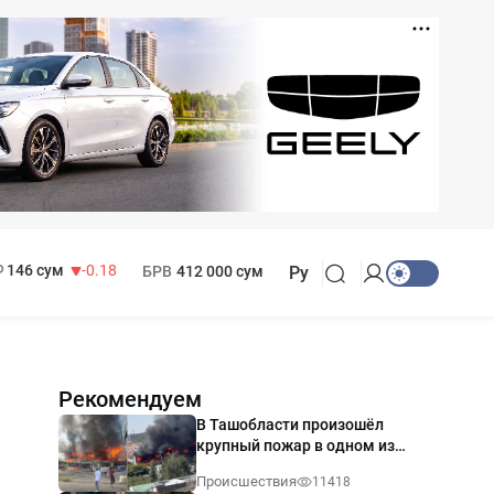
11 916 сум
28.92
13 749 сум
32.19
МРОТ
1 271 000 сум
146 сум
-0.18
БРВ
412 000 сум
Ру
Рекомендуем
В Ташобласти произошёл
крупный пожар в одном из
магазинов — видео
Происшествия
11418