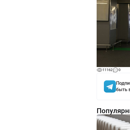
11162
0
Подпи
быть 
Популярн