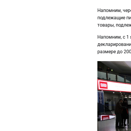
Напомним, чер
подлежащие пи
товары, подле
Напомним, с 1
декларировани
размере до 20