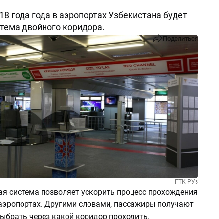
018 года года в аэропортах Узбекистана будет
тема двойного коридора.
Поделиться
ГТК РУз
ая система позволяет ускорить процесс прохождения
 аэропортах. Другими словами, пассажиры получают
ыбрать через какой коридор проходить.