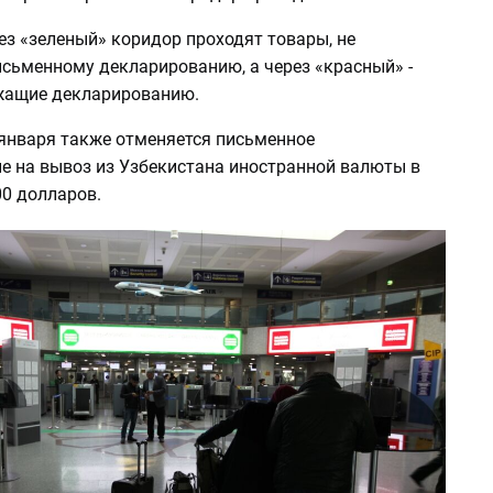
ез «зеленый» коридор проходят товары, не
сьменному декларированию, а через «красный» -
жащие декларированию.
 января также отменяется письменное
е на вывоз из Узбекистана иностранной валюты в
00 долларов.