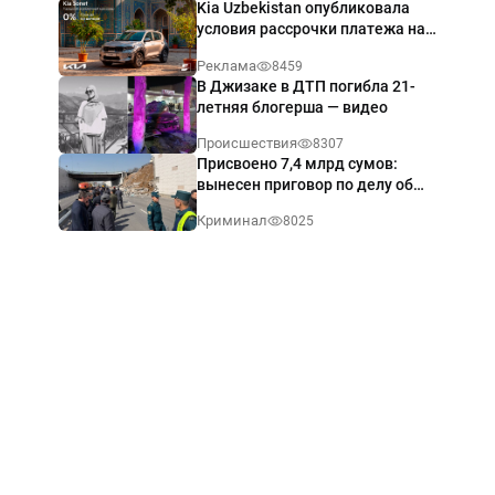
Kia Uzbekistan опубликовала
условия рассрочки платежа на
Kia Sonet со ставкой от 0%
Реклама
8459
годовых
В Джизаке в ДТП погибла 21-
летняя блогерша — видео
Происшествия
8307
Присвоено 7,4 млрд сумов:
вынесен приговор по делу об
обрушении путепровода в
Криминал
8025
Ташкенте