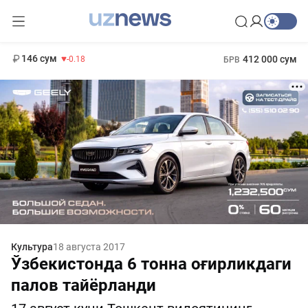
11 916 сум
28.92
13 749 сум
1 271 000 сум
32.19
МРОТ
146 сум
412 000 сум
-0.18
БРВ
Культура
18 августа 2017
Ўзбекистонда 6 тонна оғирликдаги
палов тайёрланди