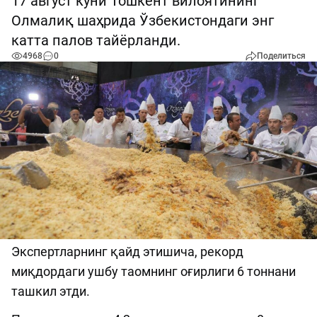
17 август куни Тошкент вилоятининг
Олмалиқ шаҳрида Ўзбекистондаги энг
катта палов тайёрланди.
4968
0
Поделиться
Экспертларнинг қайд этишича, рекорд
миқдордаги ушбу таомнинг оғирлиги 6 тоннани
ташкил этди.