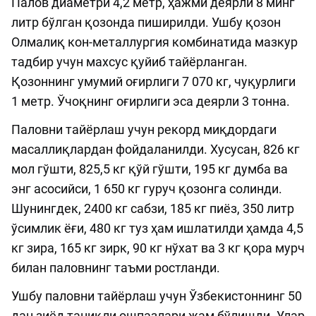
Палов диаметри 4,2 метр, ҳажми деярли 8 минг
литр бўлган қозонда пиширилди. Ушбу қозон
Олмалиқ кон-металлургия комбинатида мазкур
тадбир учун махсус қуйиб тайёрланган.
Қозоннинг умумий оғирлиги 7 070 кг, чуқурлиги
1 метр. Ўчоқнинг оғирлиги эса деярли 3 тонна.
Паловни тайёрлаш учун рекорд миқдордаги
масаллиқлардан фойдаланилди. Хусусан, 826 кг
мол гўшти, 825,5 кг қўй гўшти, 195 кг думба ва
энг асосийси, 1 650 кг гуруч қозонга солинди.
Шунингдек, 2400 кг сабзи, 185 кг пиёз, 350 литр
ўсимлик ёғи, 480 кг туз ҳам ишлатилди ҳамда 4,5
кг зира, 165 кг зирк, 90 кг нўхат ва 3 кг қора мурч
билан паловнинг таъми ростланди.
Ушбу паловни тайёрлаш учун Ўзбекистоннинг 50
дан зиёд таниқли ошпазлари жам бўлишди. Улар