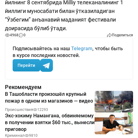
йилнинг 8 сентябрида Milliy телеканалининг 1
йиллиги муносабати билан ўтказиладиган
“Ўзбегим” анъанавий маданият фестивали
доирасида бўлиб ўтади.
4968
0
Поделиться
Подписывайтесь на наш
Telegram
, чтобы быть
в курсе последних новостей.
Перейти
Рекомендуем
В Ташобласти произошёл крупный
пожар в одном из магазинов — видео
Происшествия
12293
Экс-хокиму Намангана, обвиняемому
в получении взятки $60 тыс., вынесли
приговор
Криминал
9810