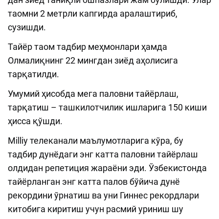
таомни 2 метрли капгирда аралаштириб,
сузишди.
Тайёр таом тадбир меҳмонлари ҳамда
Олмалиқнинг 22 мингдан зиёд аҳолисига
тарқатилди.
Умумий ҳисобда мега паловни тайёрлаш,
тарқатиш – ташкилотчилик ишларига 150 киши
ҳисса қўшди.
Milliy телеканали маълумотларига кўра, бу
тадбир дунёдаги энг катта паловни тайёрлаш
олдидан репетиция жараёни эди. Ўзбекистонда
тайёрланган энг катта палов бўйича дунё
рекордини ўрнатиш ва уни Гиннес рекордлари
китобига киритиш учун расмий уриниш шу