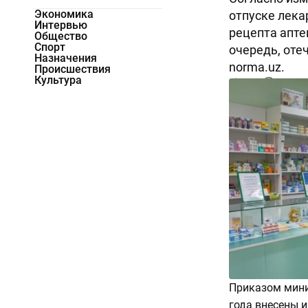
Экономика
отпуске лека
Интервью
рецепта апте
Общество
Спорт
очередь, оте
Назначения
norma.uz.
Происшествия
Культура
3522
0
Приказом мини
года внесены 