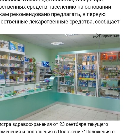
рственных средств населению на основании
кам рекомендовано предлагать, в первую
чественные лекарственные средства, сообщает
Поделиться
стра здравоохранения от 23 сентбяря текущего
изменения и дополнения в Положение "Положения о