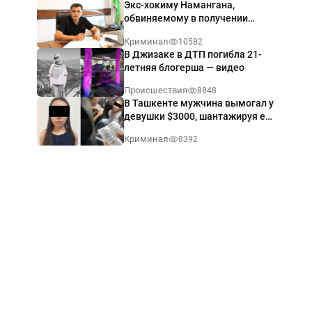
Экс-хокиму Намангана,
обвиняемому в получении
взятки $60 тыс., вынесли
Криминал
10582
приговор
В Джизаке в ДТП погибла 21-
летняя блогерша — видео
Происшествия
8848
В Ташкенте мужчина вымогал у
девушки $3000, шантажируя её
интимными фото — видео
Криминал
8392