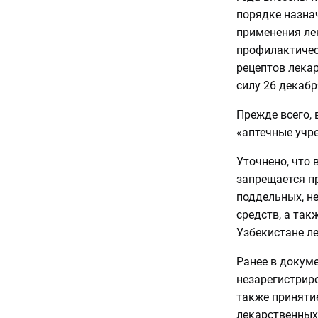
порядке назнач
применения ле
профилактичес
рецептов лекар
силу 26 декабр
Прежде всего, 
«аптечные учр
Уточнено, что
запрещается пр
поддельных, н
средств, а та
Узбекистане л
Ранее в докуме
незарегистриро
также приняти
лекарственных