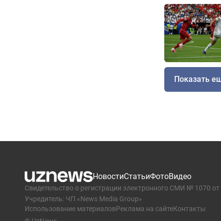
Показать е
Новости
Статьи
Фото
Видео
Свидетельство о регистрации электронного СМИ № 1070 от 
Учредитель: ЧП «News Media Group»
Использование материалов
Реклама на сайте
Контакты
© UzNews