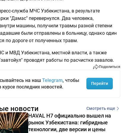
ресс-служба МЧС Узбекистана, в результате
рки "Дамас" перевернулся. Два человека,
внутри машины, получили травмы разной степени
радавшие были отправлены в больницу, однако один
ся по дороге от полученных травм.
С и МВД Узбекистана, местной власти, а также
завтойул" проводят работы по расчистке завалов.
Поделиться
сывайтесь на наш
Telegram
, чтобы
Перейти
в курсе последних новостей.
ые новости
Смотреть еще
HAVAL H7 официально вышел на
рынок Узбекистана: гибридные
технологии, две версии и цены