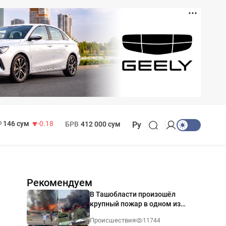
11 916 сум
28.92
13 749 сум
32.19
МРОТ
1 271 000 сум
146 сум
-0.18
БРВ
412 000 сум
Ру
Рекомендуем
В Ташобласти произошёл
крупный пожар в одном из
магазинов — видео
Происшествия
11744