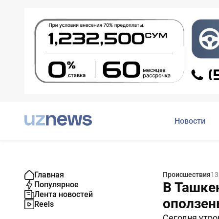
Новости
Главная
Происшествия
13
В Ташке
Популярное
Лента новостей
оползен
Reels
Сегодня утро