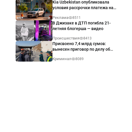
Kia Uzbekistan опубликовала
условия рассрочки платежа на
Kia Sonet со ставкой от 0%
Реклама
8511
годовых
В Джизаке в ДТП погибла 21-
летняя блогерша — видео
Происшествия
8413
Присвоено 7,4 млрд сумов:
вынесен приговор по делу об
обрушении путепровода в
Криминал
8089
Ташкенте