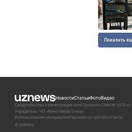
Показать е
Новости
Статьи
Фото
Видео
Свидетельство о регистрации электронного СМИ № 1070 от 
Учредитель: ЧП «News Media Group»
Использование материалов
Реклама на сайте
Контакты
© UzNews