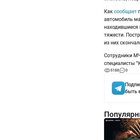
Как
сообщает
п
автомобиль ма
находившиеся 
тяжести. Пост
из них скончал
Сотрудники МЧ
специалисты "У
5188
0
Подпи
быть 
Популярн