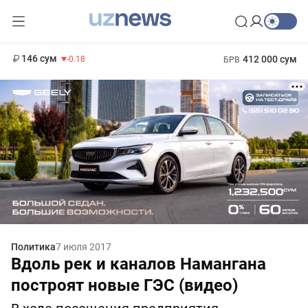
11 916 сум
28.92
13 749 сум
1 271 000 сум
32.19
МРОТ
146 сум
412 000 сум
-0.18
БРВ
Политика
7 июля 2017
Вдоль рек и каналов Намангана
построят новые ГЭС (видео)