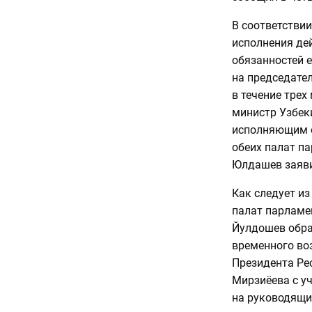
В соответствии
исполнения де
обязанностей 
на председате
в течение трех
министр Узбек
исполняющим о
обеих палат п
Юлдашев заяви
Как следует и
палат парламе
Йулдошев обра
временного во
Президента Ре
Мирзиёева с у
на руководящи