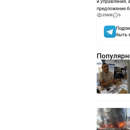
и управления, 
предложение б
23606
0
Подпи
быть 
Популярн