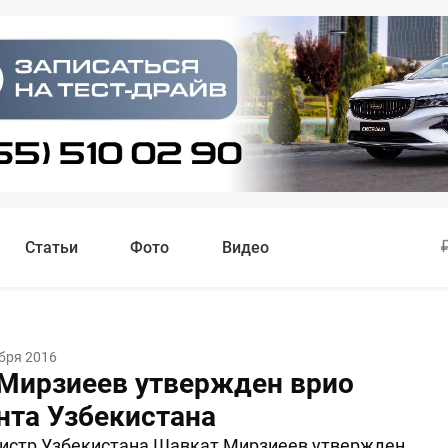
Статьи
Фото
Видео
бря 2016
Мирзиеев утвержден врио
нта Узбекистана
истр Узбекистана Шавкат Мирзиеев утвержден