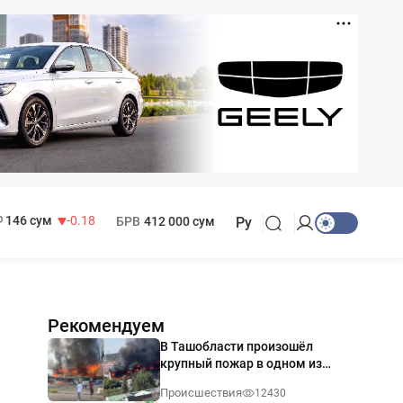
11 916 сум
28.92
13 749 сум
32.19
МРОТ
1 271 000 сум
146 сум
-0.18
БРВ
412 000 сум
Ру
Рекомендуем
В Ташобласти произошёл
крупный пожар в одном из
магазинов — видео
Происшествия
12430