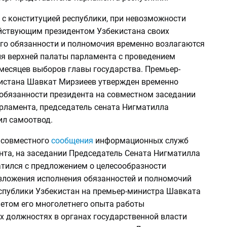
 с конституцией республики, при невозможности
йствующим президентом Узбекистана своих
его обязанности и полномочия временно возлагаются
ля верхней палаты парламента с проведением
 месяцев выборов главы государства. Премьер-
истана Шавкат Мирзиеев утвержден временно
бязанности президента на совместном заседании
арламента, председатель сената Нигматилла
л самоотвод.
з совместного
сообщения
информационных служб
нта, на заседании Председатель Сената Нигматилла
тился с предложением о целесообразности
зложения исполнения обязанностей и полномочий
спублики Узбекистан на премьер-министра Шавката
четом его многолетнего опыта работы
х должностях в органах государственной власти