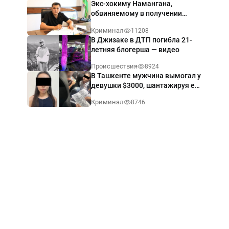
Экс-хокиму Намангана,
обвиняемому в получении
взятки $60 тыс., вынесли
Криминал
11208
приговор
В Джизаке в ДТП погибла 21-
летняя блогерша — видео
Происшествия
8924
В Ташкенте мужчина вымогал у
девушки $3000, шантажируя её
интимными фото — видео
Криминал
8746