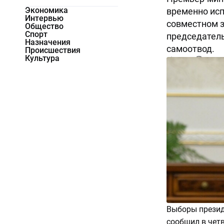
Экономика
временно ис
Интервью
совместном з
Общество
Спорт
председател
Назначения
самоотвод.
Происшествия
Культура
23606
0
Выборы президе
сообщил в чет