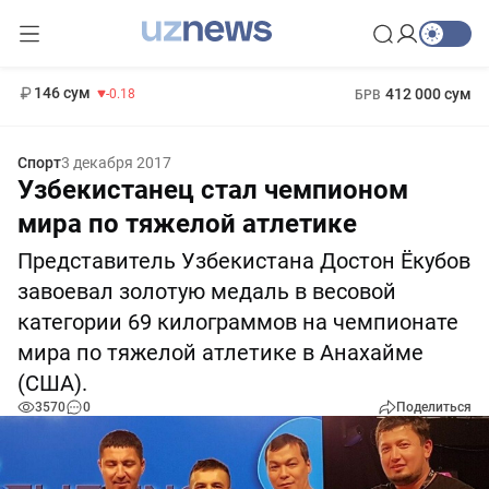
11 916 сум
28.92
13 749 сум
1 271 000 сум
32.19
МРОТ
146 сум
412 000 сум
-0.18
БРВ
Спорт
3 декабря 2017
Узбекистанец стал чемпионом
мира по тяжелой атлетике
Представитель Узбекистана Достон Ёкубов
завоевал золотую медаль в весовой
категории 69 килограммов на чемпионате
мира по тяжелой атлетике в Анахайме
(США).
3570
0
Поделиться