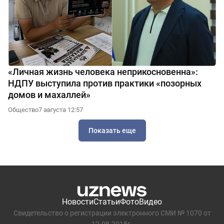
«Личная жизнь человека неприкосновенна»:
НДПУ выступила против практики «позорных
домов и махаллей»
Общество
7 августа 12:57
Показать еще
Новости
Статьи
Фото
Видео
Свидетельство о регистрации электронного СМИ № 1070 от