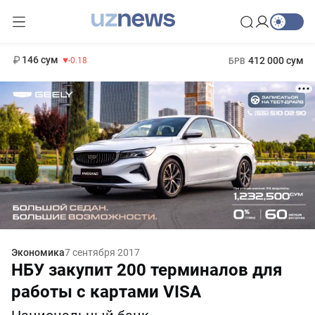
11 916 сум
28.92
13 749 сум
1 271 000 сум
32.19
МРОТ
146 сум
412 000 сум
-0.18
БРВ
Экономика
7 сентября 2017
НБУ закупит 200 терминалов для
работы с картами VISA