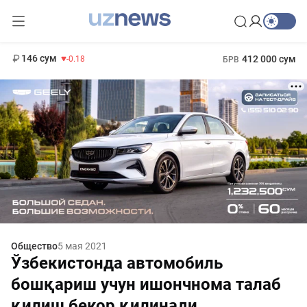
11 916 сум
28.92
13 749 сум
1 271 000 сум
32.19
МРОТ
146 сум
412 000 сум
-0.18
БРВ
Общество
5 мая 2021
Ўзбекистонда автомобиль
бошқариш учун ишончнома талаб
қилиш бекор қилинади