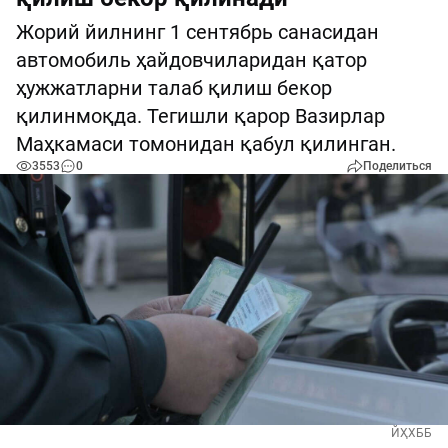
Жорий йилнинг 1 сентябрь санасидан
автомобиль ҳайдовчиларидан қатор
ҳужжатларни талаб қилиш бекор
қилинмоқда. Тегишли қарор Вазирлар
Маҳкамаси томонидан қабул қилинган.
3553
0
Поделиться
ЙҲХББ