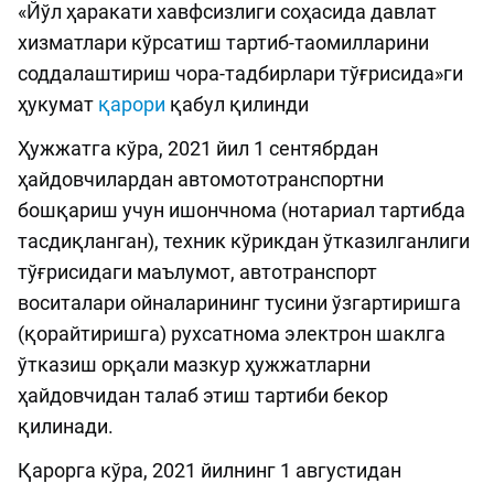
«Йўл ҳаракати хавфсизлиги соҳасида давлат
хизматлари кўрсатиш тартиб-таомилларини
соддалаштириш чора-тадбирлари тўғрисида»ги
ҳукумат
қарори
қабул қилинди
Ҳужжатга кўра, 2021 йил 1 сентябрдан
ҳайдовчилардан автомототранспортни
бошқариш учун ишончнома (нотариал тартибда
тасдиқланган), техник кўрикдан ўтказилганлиги
тўғрисидаги маълумот, автотранспорт
воситалари ойналарининг тусини ўзгартиришга
(қорайтиришга) рухсатнома электрон шаклга
ўтказиш орқали мазкур ҳужжатларни
ҳайдовчидан талаб этиш тартиби бекор
қилинади.
Қарорга кўра, 2021 йилнинг 1 августидан