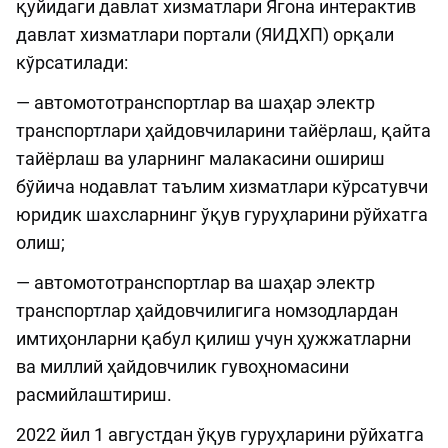
қуйидаги давлат хизматлари Ягона интерактив
давлат хизматлари портали (ЯИДХП) орқали
кўрсатилади:
— автомототранспортлар ва шаҳар электр
транспортлари ҳайдовчиларини тайёрлаш, қайта
тайёрлаш ва уларнинг малакасини ошириш
бўйича нодавлат таълим хизматлари кўрсатувчи
юридик шахсларнинг ўқув гуруҳларини рўйхатга
олиш;
— автомототранспортлар ва шаҳар электр
транспортлар ҳайдовчилигига номзодлардан
имтиҳонларни қабул қилиш учун ҳужжатларни
ва миллий ҳайдовчилик гувоҳномасини
расмийлаштириш.
2022 йил 1 августдан ўқув гуруҳларини рўйхатга