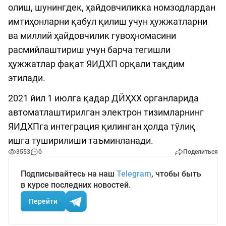
олиш, шунингдек, ҳайдовчиликка номзодлардан
имтиҳонларни қабул қилиш учун ҳужжатларни
ва миллий ҳайдовчилик гувоҳномасини
расмийлаштириш учун барча тегишли
ҳужжатлар фақат ЯИДХП орқали тақдим
этилади.
2021 йил 1 июлга қадар ДЙҲХХ органларида
автоматлаштирилган электрон тизимларнинг
ЯИДХПга интеграция қилинган ҳолда тўлиқ
ишга туширилиши таъминланади.
3553
0
Поделиться
Подписывайтесь на наш
Telegram
, чтобы быть
в курсе последних новостей.
Перейти