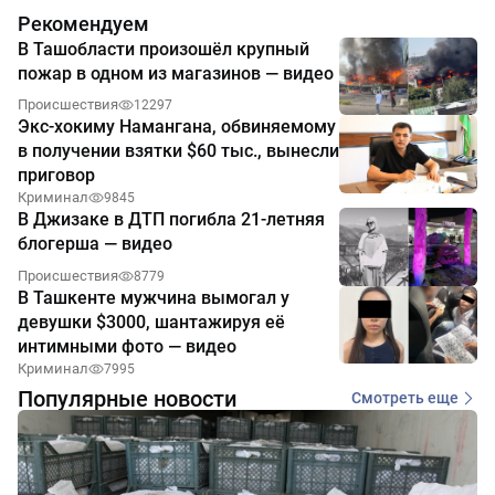
Рекомендуем
В Ташобласти произошёл крупный
пожар в одном из магазинов — видео
Происшествия
12297
Экс-хокиму Намангана, обвиняемому
в получении взятки $60 тыс., вынесли
приговор
Криминал
9845
В Джизаке в ДТП погибла 21-летняя
блогерша — видео
Происшествия
8779
В Ташкенте мужчина вымогал у
девушки $3000, шантажируя её
интимными фото — видео
Криминал
7995
Популярные новости
Смотреть еще