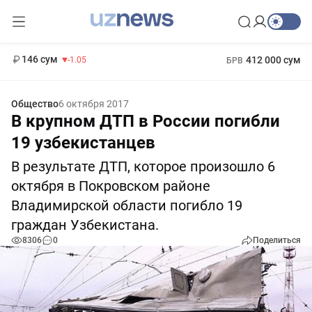
11 887 сум
-55.49
13 717 сум
1 271 000 сум
-25.83
МРОТ
146 сум
412 000 сум
-1.05
БРВ
Общество
6 октября 2017
В крупном ДТП в России погибли
19 узбекистанцев
В результате ДТП, которое произошло 6
октября в Покровском районе
Владимирской области погибло 19
граждан Узбекистана.
8306
0
Поделиться