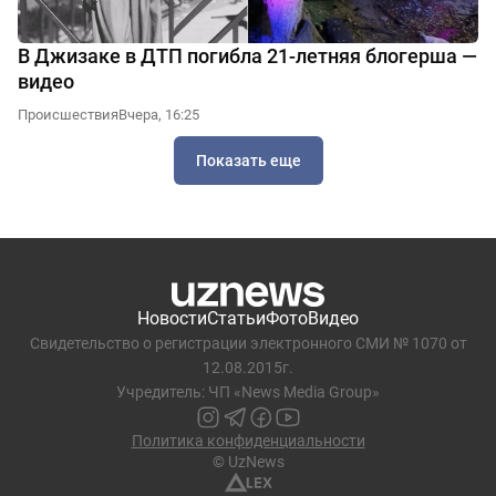
В Джизаке в ДТП погибла 21-летняя блогерша —
видео
Происшествия
Вчера, 16:25
Показать еще
Новости
Статьи
Фото
Видео
Свидетельство о регистрации электронного СМИ № 1070 от
12.08.2015г.
Учредитель: ЧП «News Media Group»
Политика конфиденциальности
© UzNews