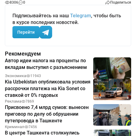
8306
0
Поделиться
Подписывайтесь на наш
Telegram
, чтобы быть
в курсе последних новостей.
Перейти
Рекомендуем
Автор идеи налога на проценты по
вкладам выступил с разъяснением
Экономика
11943
Kia Uzbekistan опубликовала условия
рассрочки платежа на Kia Sonet со
ставкой от 0% годовых
Реклама
7869
Присвоено 7,4 млрд сумов: вынесен
приговор по делу об обрушении
путепровода в Ташкенте
Криминал
7456
В центре Ташкента столкнулись