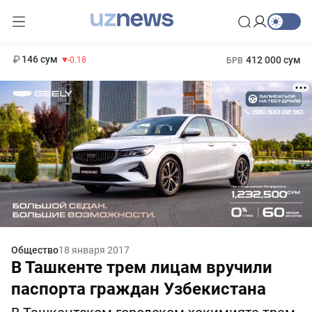
11 916 сум
28.92
13 749 сум
1 271 000 сум
32.19
МРОТ
146 сум
412 000 сум
-0.18
БРВ
Общество
18 января 2017
В Ташкенте трем лицам вручили
паспорта граждан Узбекистана