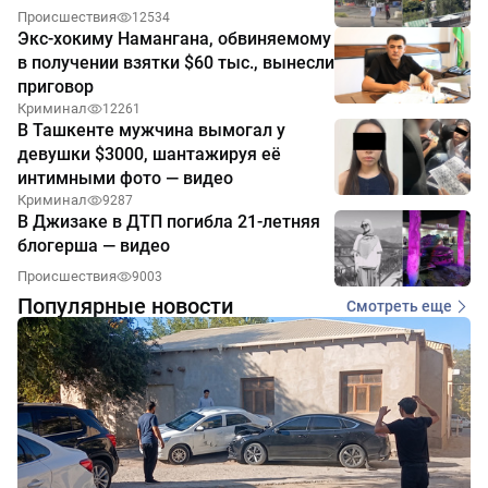
Происшествия
12534
Экс-хокиму Намангана, обвиняемому
в получении взятки $60 тыс., вынесли
приговор
Криминал
12261
В Ташкенте мужчина вымогал у
девушки $3000, шантажируя её
интимными фото — видео
Криминал
9287
В Джизаке в ДТП погибла 21-летняя
блогерша — видео
Происшествия
9003
Популярные новости
Смотреть еще