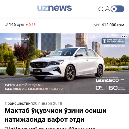
11 916 сум
28.92
13 749 сум
1 271 000 сум
32.19
МРОТ
146 сум
412 000 сум
-0.18
БРВ
Происшествия
20 января 2018
Мактаб ўқувчиси ўзини осиши
натижасида вафот этди