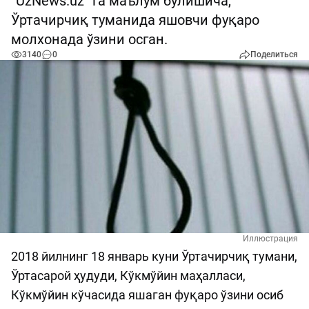
“UzNews.uz” га маълум бўлишича,
Ўртачирчиқ туманида яшовчи фуқаро
молхонада ўзини осган.
3140
0
Поделиться
Иллюстрация
2018 йилнинг 18 январь куни Ўртачирчиқ тумани,
Ўртасарой ҳудуди, Кўкмўйин маҳалласи,
Кўкмўйин кўчасида яшаган фуқаро ўзини осиб