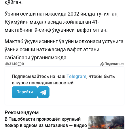
қўйган.
Ўзини осиши натижасида 2002 йилда туғилган,
Кўкмўйин маҳалласида жойлашган 41-
мактабнинг 9-синф ўқувчиси вафот этган.
Мактаб ўқувчисининг ўз уйи молхонаси устунига
ўзини осиши натижасида вафот этгани
сабаблари ўрганилмоқда.
3140
0
Поделиться
Подписывайтесь на наш
Telegram
, чтобы быть
в курсе последних новостей.
Перейти
Рекомендуем
В Ташобласти произошёл крупный
пожар в одном из магазинов — видео