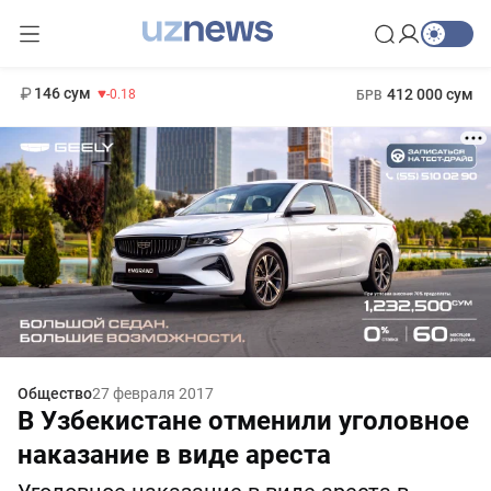
11 916 сум
28.92
13 749 сум
1 271 000 сум
32.19
МРОТ
146 сум
412 000 сум
-0.18
БРВ
Общество
27 февраля 2017
В Узбекистане отменили уголовное
наказание в виде ареста