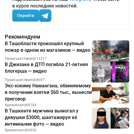
в курсе последних новостей.
Перейти
Рекомендуем
В Ташобласти произошёл крупный
пожар в одном из магазинов — видео
Происшествия
12217
В Джизаке в ДТП погибла 21-летняя
блогерша — видео
Происшествия
8697
Экс-хокиму Намангана, обвиняемому
в получении взятки $60 тыс., вынесли
приговор
Криминал
8184
В Ташкенте мужчина вымогал у
девушки $3000, шантажируя её
интимными фото — видео
Криминал
6956