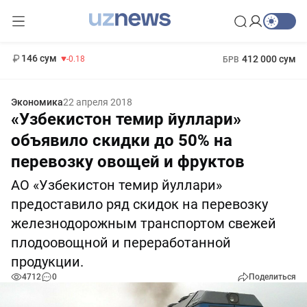
11 916 сум
28.92
13 749 сум
1 271 000 сум
32.19
МРОТ
146 сум
412 000 сум
-0.18
БРВ
Экономика
22 апреля 2018
«Узбекистон темир йуллари»
объявило скидки до 50% на
перевозку овощей и фруктов
АО «Узбекистон темир йуллари»
предоставило ряд скидок на перевозку
железнодорожным транспортом свежей
плодоовощной и переработанной
продукции.
4712
0
Поделиться