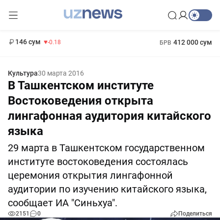
11 916 сум
28.92
13 749 сум
1 271 000 сум
32.19
МРОТ
146 сум
412 000 сум
-0.18
БРВ
Культура
30 марта 2016
В Ташкентском институте
Востоковедения открыта
лингафонная аудитория китайского
языка
29 марта в Ташкентском государственном
институте востоковедения состоялась
церемония открытия лингафонной
аудитории по изучению китайского языка,
сообщает ИА "Синьхуа".
2151
0
Поделиться