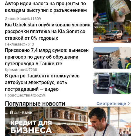
Автор идеи налога на проценты по
вкладам выступил с разъяснением
Экономика
11809
Kia Uzbekistan опубликовала условия
рассрочки платежа на Kia Sonet со
ставкой от 0% годовых
Реклама
7613
Присвоено 7,4 млрд сумов: вынесен
приговор по делу об обрушении
путепровода в Ташкенте
Криминал
7238
В центре Ташкента столкнулись
автобус и электробус, есть
пострадавший — видео
Происшествия
6259
Популярные новости
Смотреть еще