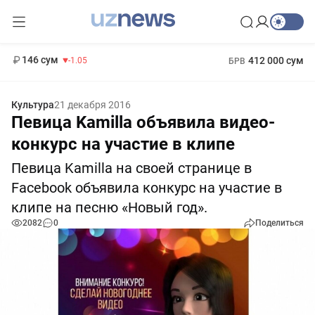
11 887 сум
-55.49
13 717 сум
1 271 000 сум
-25.83
МРОТ
146 сум
412 000 сум
-1.05
БРВ
Культура
21 декабря 2016
Певица Kamilla объявила видео-
конкурс на участие в клипе
Певица Kamilla на своей странице в
Facebook объявила конкурс на участие в
клипе на песню «Новый год».
2082
0
Поделиться