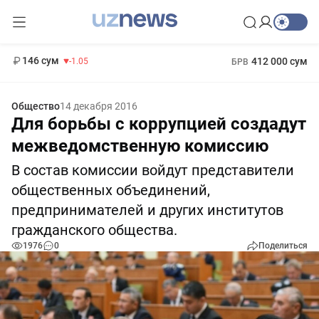
11 887 сум
-55.49
13 717 сум
1 271 000 сум
-25.83
МРОТ
146 сум
412 000 сум
-1.05
БРВ
Общество
14 декабря 2016
Для борьбы с коррупцией создадут
межведомственную комиссию
В состав комиссии войдут представители
общественных объединений,
предпринимателей и других институтов
гражданского общества.
1976
0
Поделиться