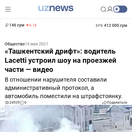
13 749 сум
32.19
146 сум
412 000 сум
-0.18
БРВ
11 916 сум
1 271 000 сум
28.92
МРОТ
Общество
19 мая 2021
«Ташкентский дрифт»: водитель
Lacetti устроил шоу на проезжей
части — видео
В отношении нарушителя составили
административный протокол, а
автомобиль поместили на штрафстоянку.
24939
0
Поделиться