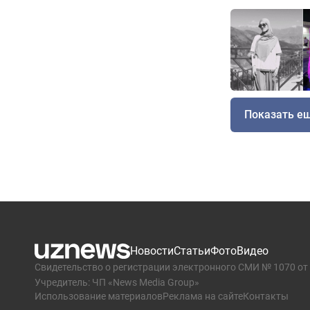
Показать е
Новости
Статьи
Фото
Видео
Свидетельство о регистрации электронного СМИ № 1070 от 
Учредитель: ЧП «News Media Group»
Использование материалов
Реклама на сайте
Контакты