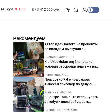
13 717 сум
-25.83
МРОТ
1 271 000 сум
146 сум
-1.05
БРВ
412 000 сум
Ру
Рекомендуем
Автор идеи налога на проценты
по вкладам выступил с
разъяснением
Экономика
11883
Kia Uzbekistan опубликовала
условия рассрочки платежа на
Kia Sonet со ставкой от 0%
Реклама
7770
годовых
Присвоено 7,4 млрд сумов:
вынесен приговор по делу об
обрушении путепровода в
Криминал
7374
Ташкенте
В центре Ташкента столкнулись
автобус и электробус, есть
пострадавший — видео
Происшествия
6306