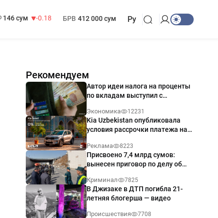
13 749 сум
32.19
МРОТ
1 271 000 сум
146 сум
-0.18
БРВ
412 000 сум
Ру
Рекомендуем
Автор идеи налога на проценты
по вкладам выступил с
разъяснением
Экономика
12231
Kia Uzbekistan опубликовала
условия рассрочки платежа на
Kia Sonet со ставкой от 0%
Реклама
8223
годовых
Присвоено 7,4 млрд сумов:
вынесен приговор по делу об
обрушении путепровода в
Криминал
7825
Ташкенте
В Джизаке в ДТП погибла 21-
летняя блогерша — видео
Происшествия
7708