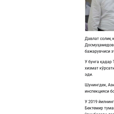
Давлат солиқ қ
Досмуҳамедов 
бажарувчиси э
У бунга қадар
хизмат кўрсат
эди.
Шунингдек, Аз
инспекцияси б
У 2019 йилнин
Бектемир тума