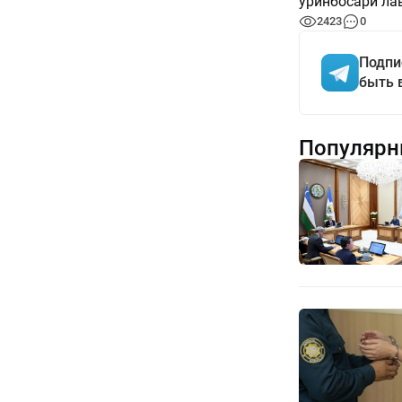
ўринбосари ла
2423
0
Подпи
быть 
Популярн