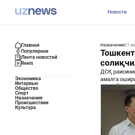
Новости
Главная
Назначения
21 м
Тошкент
Популярное
Лента новостей
солиқчи
Reels
ДСҚ раисинин
Экономика
амалга ошир
Интервью
2423
0
Общество
Спорт
Назначения
Происшествия
Культура