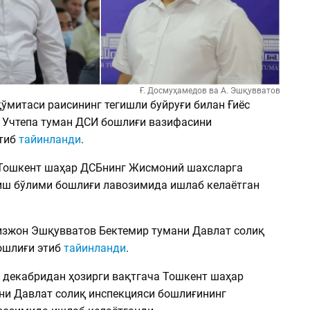
Ғ. Досмуҳамедов ва А. Эшқувватов
ўмитаси раисининг тегишли буйруғи билан Ғиёс
Учтепа туман ДСИ бошлиғи вазифасини
тиб
тайинланди
.
 Тошкент шаҳар ДСБнинг Жисмоний шахсларга
иш бўлими бошлиғи лавозимида ишлаб келаётган
изжон Эшқувватов Бектемир тумани Давлат солиқ
ошлиғи этиб
тайинланди
.
г декабридан ҳозирги вақтгача Тошкент шаҳар
ни Давлат солиқ инспекцияси бошлиғининг