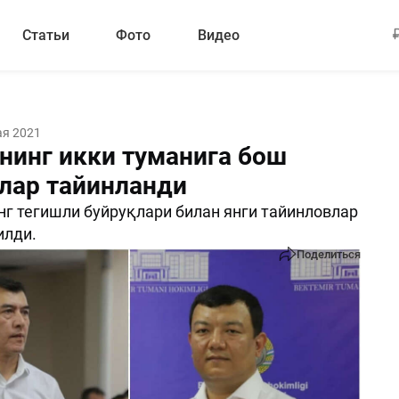
Статьи
Фото
Видео
ая 2021
нинг икки туманига бош
лар тайинланди
г тегишли буйруқлари билан янги тайинловлар
илди.
Поделиться