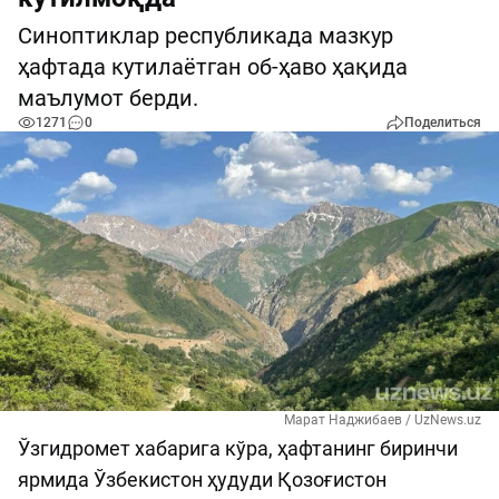
Синоптиклар республикада мазкур
ҳафтада кутилаётган об-ҳаво ҳақида
маълумот берди.
1271
0
Поделиться
Марат Наджибаев / UzNews.uz
Ўзгидромет хабарига кўра, ҳафтанинг биринчи
ярмида Ўзбекистон ҳудуди Қозоғистон