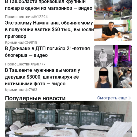
В Ташобласти произошёл крупный
пожар в одном из магазинов — видео
Происшествия
12294
Экс-хокиму Намангана, обвиняемому
в получении взятки $60 тыс., вынесли
приговор
Криминал
9818
В Джизаке в ДТП погибла 21-летняя
блогерша — видео
Происшествия
8777
В Ташкенте мужчина вымогал у
девушки $3000, шантажируя её
интимными фото — видео
Криминал
7983
Популярные новости
Смотреть еще