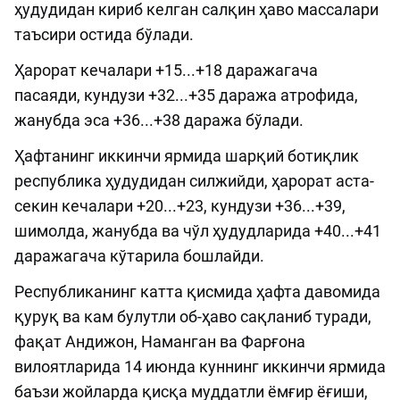
ҳудудидан кириб келган салқин ҳаво массалари
таъсири остида бўлади.
Ҳарорат кечалари +15...+18 даражагача
пасаяди, кундузи +32...+35 даража атрофида,
жанубда эса +36...+38 даража бўлади.
Ҳафтанинг иккинчи ярмида шарқий ботиқлик
республика ҳудудидан силжийди, ҳарорат аста-
секин кечалари +20...+23, кундузи +36...+39,
шимолда, жанубда ва чўл ҳудудларида +40...+41
даражагача кўтарила бошлайди.
Республиканинг катта қисмида ҳафта давомида
қуруқ ва кам булутли об-ҳаво сақланиб туради,
фақат Андижон, Наманган ва Фарғона
вилоятларида 14 июнда куннинг иккинчи ярмида
баъзи жойларда қисқа муддатли ёмғир ёғиши,