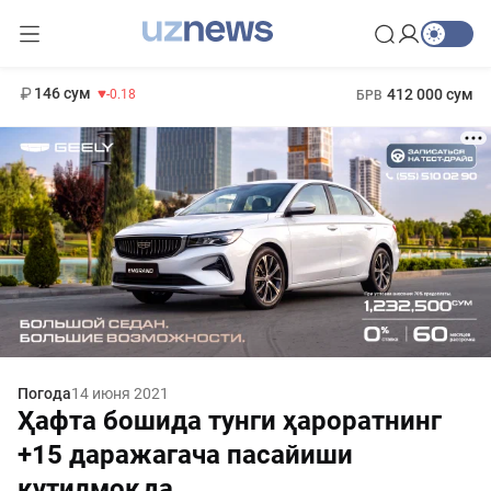
11 916 сум
28.92
13 749 сум
1 271 000 сум
32.19
МРОТ
146 сум
412 000 сум
-0.18
БРВ
Погода
14 июня 2021
Ҳафта бошида тунги ҳароратнинг
+15 даражагача пасайиши
кутилмоқда