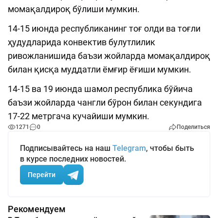
момақалдироқ бўлиши мумкин.
14-15 июнда республиканинг тоғ олди ва тоғли
ҳудудларида конвектив булутлилик
ривожланишида баъзи жойларда момақалдироқ
билан қисқа муддатли ёмғир ёғиши мумкин.
14-15 ва 19 июнда шамол республика бўйича
баъзи жойларда чангли бўрон билан секундига
17-22 метргача кучайиши мумкин.
1271
0
Поделиться
Подписывайтесь на наш
Telegram
, чтобы быть
в курсе последних новостей.
Перейти
Рекомендуем