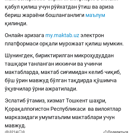
қабул қилиш учун рўйхатдан ўтиш ва ариза
бериш жараёни бошланганлиги
маълум
қилинди.
Онлайн аризага
my.maktab.uz
электрон
платформаси орқали мурожаат қилиш мумкин.
Шунингдек, бириктирилган микроҳудуддан
ташқари танланган иккинчи ва учинчи
мактабларда, мактаб сиғимидан келиб чиқиб,
бўш ўрин мавжуд бўлган тақдирда қўшимча
ўқувчилар ўрни ажратилади.
Эслатиб ўтамиз, хизмат Тошкент шаҳри,
Қорақалпоғистон Республикаси ва вилоятлар
марказидаги умумтаълим мактаблари учун
мавжуд.
3214
0
Поделиться