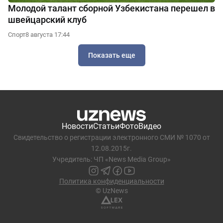
Молодой талант сборной Узбекистана перешел в
швейцарский клуб
Спорт
8 августа 17:44
Показать еще
Новости
Статьи
Фото
Видео
Свидетельство о регистрации электронного СМИ № 1070 от
12.08.2015г.
Учредитель: ЧП «News Media Group»
Политика конфиденциальности
© UzNews