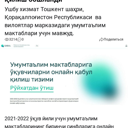
Ушбу хизмат Тошкент шаҳри,
Қорақалпоғистон Республикаси ва
вилоятлар марказидаги умумтаълим
мактаблари учун мавжуд.
3214
0
Поделиться
2021-2022 ўқув йили учун умумтаълим
мактабларининг биринчи синфларига онлайн