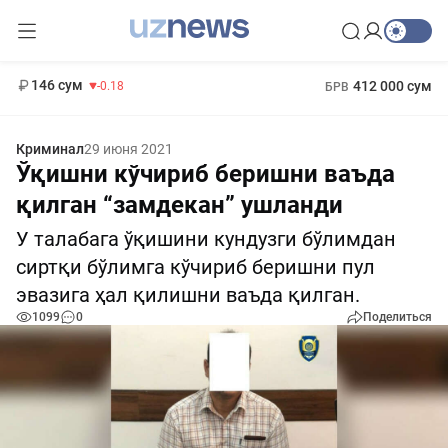
11 916 сум
28.92
13 749 сум
1 271 000 сум
32.19
МРОТ
146 сум
412 000 сум
-0.18
БРВ
Криминал
29 июня 2021
Ўқишни кўчириб беришни ваъда
қилган “замдекан” ушланди
У талабага ўқишини кундузги бўлимдан
сиртқи бўлимга кўчириб беришни пул
эвазига ҳал қилишни ваъда қилган.
1099
0
Поделиться