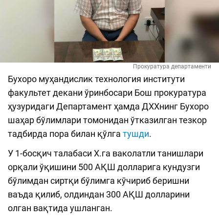
Прокуратура департаменти
Бухоро муҳандислик технология институти
факультет декани ўринбосари Бош прокуратура
ҳузуридаги Департамент ҳамда ДХХнинг Бухоро
шаҳар бўлимлари томонидан ўтказилган тезкор
тадбирда пора билан қўлга
тушди
.
У 1-босқич талабаси Х.га ваколатли танишлари
орқали ўқишини 500 АҚШ долларига кундузги
бўлимдан сиртқи бўлимга кўчириб беришни
ваъда қилиб, олдиндан 300 АҚШ долларини
олган вақтида ушланган.