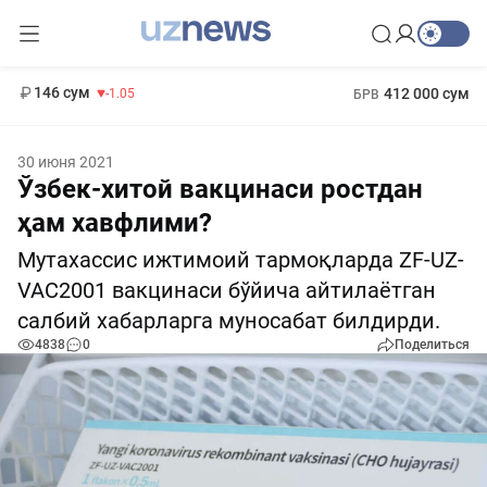
11 887 сум
-55.49
13 717 сум
1 271 000 сум
-25.83
МРОТ
146 сум
412 000 сум
-1.05
БРВ
30 июня 2021
Ўзбек-хитой вакцинаси ростдан
ҳам хавфлими?
Мутахассис ижтимоий тармоқларда ZF-UZ-
VAC2001 вакцинаси бўйича айтилаётган
салбий хабарларга муносабат билдирди.
4838
0
Поделиться