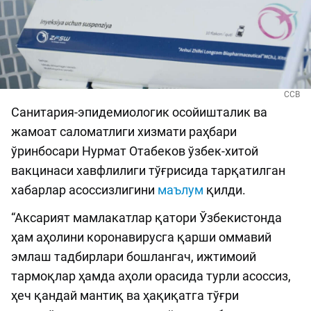
ССВ
Санитария-эпидемиологик осойишталик ва
жамоат саломатлиги хизмати раҳбари
ўринбосари Нурмат Отабеков ўзбек-хитой
вакцинаси хавфлилиги тўғрисида тарқатилган
хабарлар асоссизлигини
маълум
қилди.
“Аксарият мамлакатлар қатори Ўзбекистонда
ҳам аҳолини коронавирусга қарши оммавий
эмлаш тадбирлари бошлангач, ижтимоий
тармоқлар ҳамда аҳоли орасида турли асоссиз,
ҳеч қандай мантиқ ва ҳақиқатга тўғри