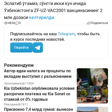
Эслатиб ўтамиз, сўнгги икки кун ичида
Ўзбекистонга ZF-UZ-VAC2001 вакцинасининг 2
млн дозаси
келтирилди
.
4838
0
Поделиться
Подписывайтесь на наш
Telegram
, чтобы быть
в курсе последних новостей.
Перейти
Рекомендуем
Автор идеи налога на проценты по
вкладам выступил с разъяснением
Экономика
11809
Kia Uzbekistan опубликовала условия
рассрочки платежа на Kia Sonet со
ставкой от 0% годовых
Реклама
7611
Присвоено 7,4 млрд сумов: вынесен