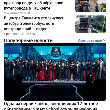
приговор по делу об обрушении
путепровода в Ташкенте
Криминал
7238
В центре Ташкента столкнулись
автобус и электробус, есть
пострадавший — видео
Происшествия
6259
Популярные новости
Смотреть еще
Одна из первых школ, внедривших 12-летнее
образование: Smart School открыла набор на