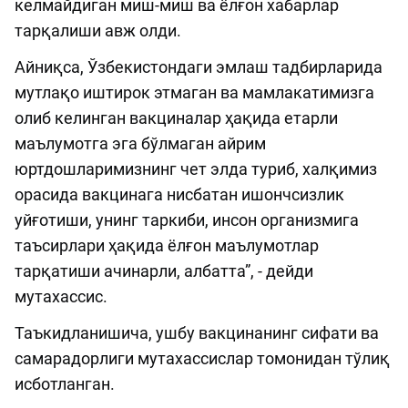
келмайдиган миш-миш ва ёлғон хабарлар
тарқалиши авж олди.
Айниқса, Ўзбекистондаги эмлаш тадбирларида
мутлақо иштирок этмаган ва мамлакатимизга
олиб келинган вакциналар ҳақида етарли
маълумотга эга бўлмаган айрим
юртдошларимизнинг чет элда туриб, халқимиз
орасида вакцинага нисбатан ишончсизлик
уйғотиши, унинг таркиби, инсон организмига
таъсирлари ҳақида ёлғон маълумотлар
тарқатиши ачинарли, албатта”, - дейди
мутахассис.
Таъкидланишича, ушбу вакцинанинг сифати ва
самарадорлиги мутахассислар томонидан тўлиқ
исботланган.