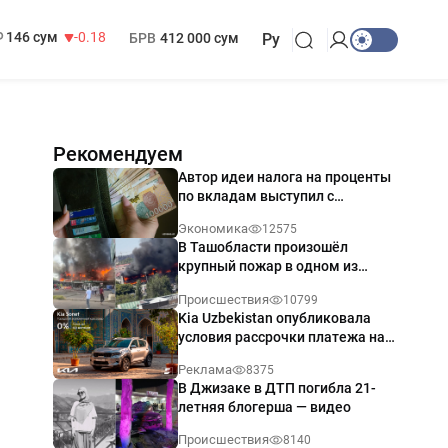
13 749 сум
32.19
МРОТ
1 271 000 сум
146 сум
-0.18
БРВ
412 000 сум
Ру
Рекомендуем
Автор идеи налога на проценты
по вкладам выступил с
разъяснением
Экономика
12575
В Ташобласти произошёл
крупный пожар в одном из
магазинов — видео
Происшествия
10799
Kia Uzbekistan опубликовала
условия рассрочки платежа на
Kia Sonet со ставкой от 0%
Реклама
8375
годовых
В Джизаке в ДТП погибла 21-
летняя блогерша — видео
Происшествия
8140