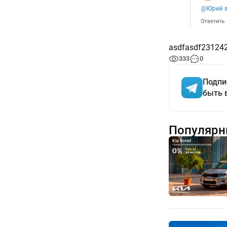
asdfasdf23124
333
0
Подпи
быть 
Популярн