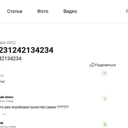
Статьи
Фото
Видео
аря 2022
f231242134234
42134234
Поделиться