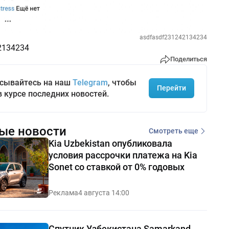
asdfasdf231242134234
2134234
Поделиться
сывайтесь на наш
Telegram
, чтобы
Перейти
в курсе последних новостей.
ые новости
Смотреть еще
Kia Uzbekistan опубликовала
условия рассрочки платежа на Kia
Sonet со ставкой от 0% годовых
Реклама
4 августа 14:00
Спутник Узбекистана Samarkand-