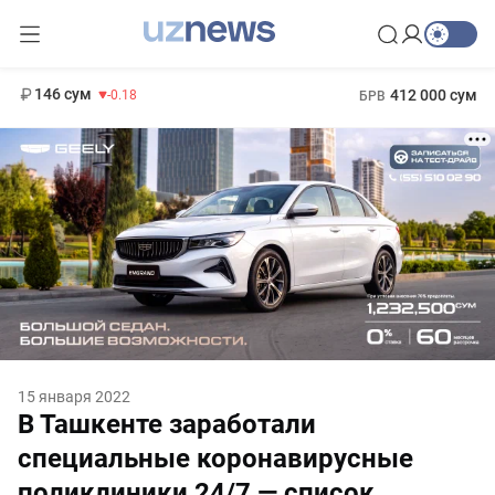
11 916 сум
28.92
13 749 сум
1 271 000 сум
32.19
МРОТ
146 сум
412 000 сум
-0.18
БРВ
15 января 2022
В Ташкенте заработали
специальные коронавирусные
поликлиники 24/7 — список