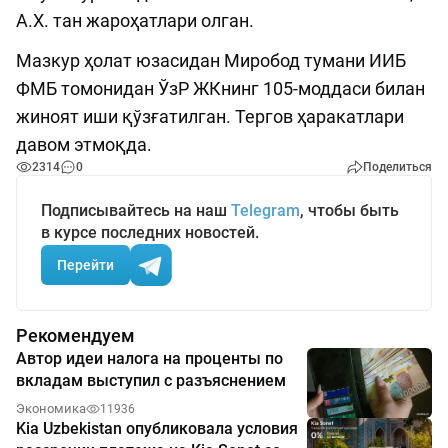
А.Х. тан жароҳатлари олган.
Мазкур ҳолат юзасидан Миробод тумани ИИБ
ФМБ томонидан ЎзР ЖКнинг 105-моддаси билан
жиноят иши қўзғатилган. Тергов ҳаракатлари
давом этмоқда.
2314
0
Поделиться
Подписывайтесь на наш
Telegram
, чтобы быть
в курсе последних новостей.
Перейти
Рекомендуем
Автор идеи налога на проценты по
вкладам выступил с разъяснением
Экономика
11936
Kia Uzbekistan опубликовала условия