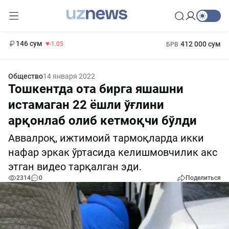
11 887 сум
-55.49
13 717 сум
1 271 000 сум
-25.83
МРОТ
146 сум
412 000 сум
-1.05
БРВ
Общество
14 января 2022
Тошкентда ота бирга яшашни
истамаган 22 ёшли ўғлини
арқонлаб олиб кетмоқчи бўлди
Аввалроқ, ижтимоий тармоқларда икки
нафар эркак ўртасида келишмовчилик акс
этган видео тарқалган эди.
2314
0
Поделиться