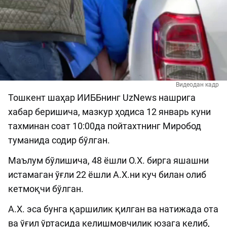
Видеодан кадр
Тошкент шаҳар ИИББнинг UzNews нашрига
хабар беришича, мазкур ҳодиса 12 январь куни
тахминан соат 10:00да пойтахтнинг Миробод
туманида содир бўлган.
Маълум бўлишича, 48 ёшли О.Х. бирга яшашни
истамаган ўғли 22 ёшли А.Х.ни куч билан олиб
кетмоқчи бўлган.
А.Х. эса бунга қаршилик қилган ва натижада ота
ва ўғил ўртасида келишмовчилик юзага келиб,