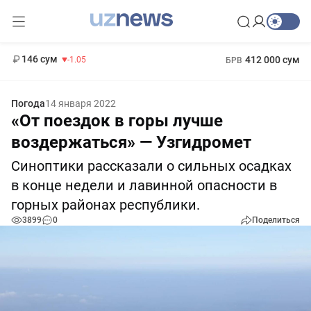
11 887 сум
-55.49
13 717 сум
1 271 000 сум
-25.83
МРОТ
146 сум
412 000 сум
-1.05
БРВ
Погода
14 января 2022
«От поездок в горы лучше
воздержаться» — Узгидромет
Синоптики рассказали о сильных осадках
в конце недели и лавинной опасности в
горных районах республики.
3899
0
Поделиться