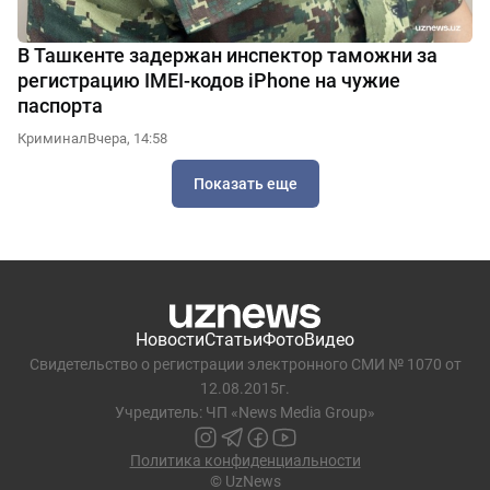
В Ташкенте задержан инспектор таможни за
регистрацию IMEI-кодов iPhone на чужие
паспорта
Криминал
Вчера, 14:58
Показать еще
Новости
Статьи
Фото
Видео
Свидетельство о регистрации электронного СМИ № 1070 от
12.08.2015г.
Учредитель: ЧП «News Media Group»
Политика конфиденциальности
© UzNews