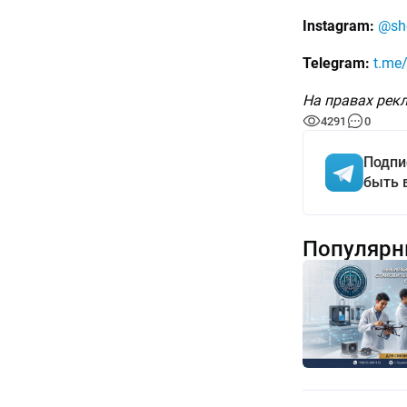
Instagram:
@sh
Telegram:
t.me
На правах рек
4291
0
Подпи
быть 
Популярн