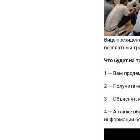
Вице-президен
бесплатный тре
Что будет на т
1 — Вам проде
2 — Получите 
3 — Объяснят, 
4 — А также о
информации бе