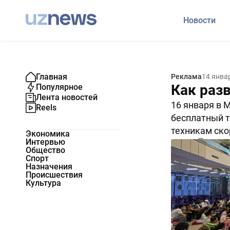
Новости
Главная
Реклама
14 янва
Как раз
Популярное
Лента новостей
16 января в 
Reels
бесплатный т
техникам ско
Экономика
Интервью
4291
0
Общество
Спорт
Назначения
Происшествия
Культура