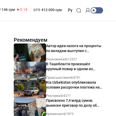
146 сум
-0.18
БРВ
412 000 сум
11 916 сум
28.92
МРОТ
1 271 000 сум
Ру
Рекомендуем
Автор идеи налога на проценты
по вкладам выступил с
разъяснением
Экономика
12327
В Ташобласти произошёл
крупный пожар в одном из
магазинов — видео
Происшествия
8781
Kia Uzbekistan опубликовала
условия рассрочки платежа на
Kia Sonet со ставкой от 0%
Реклама
8271
годовых
Присвоено 7,4 млрд сумов:
вынесен приговор по делу об
обрушении путепровода в
Криминал
7873
Ташкенте