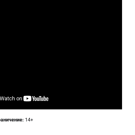
раничение:
14+