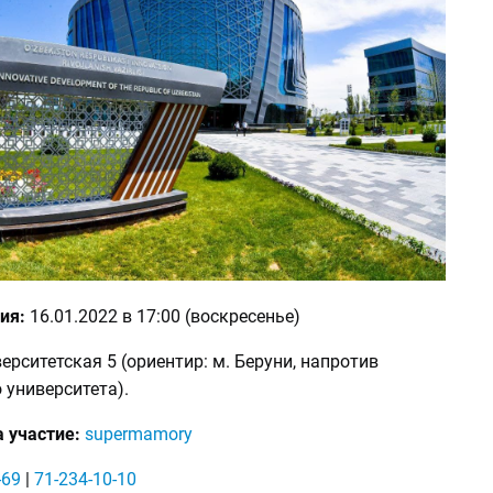
ия:
16.01.2022 в 17:00 (воскресенье)
ерситетская 5 (ориентир: м. Беруни, напротив
 университета).
 участие:
supermamory
-69
|
71-234-10-10