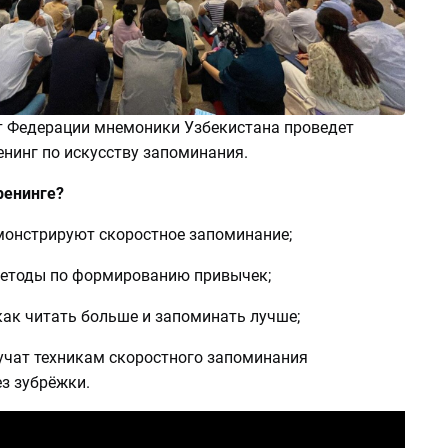
т Федерации мнемоники Узбекистана проведет
нинг по искусству запоминания.
ренинге?
монстрируют скоростное запоминание;
методы по формированию привычек;
как читать больше и запоминать лучше;
бучат техникам скоростного запоминания
з зубрёжки.