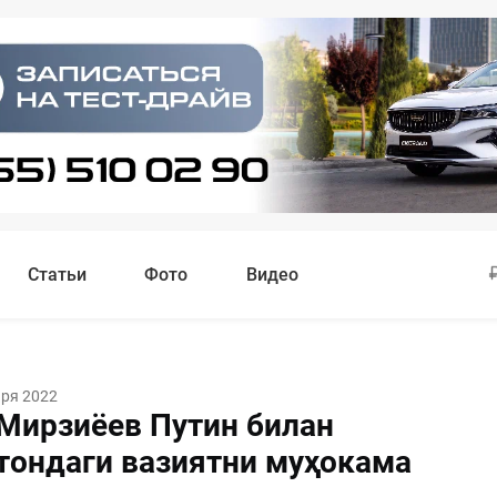
Статьи
Фото
Видео
аря 2022
Мирзиёев Путин билан
тондаги вазиятни муҳокама