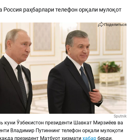
а Россия раҳбарлари телефон орқали мулоқот
Поделиться
Sputnik
рь куни Ўзбекистон президенти Шавкат Мирзиёев ва
енти Владимир Путиннинг телефон орқали мулоқоти
 ҳақда президент Матбуот хизмати
хабар
берди.