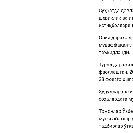
Суҳбатда давл
шериклик ва и
истиқболларин
Олий даражада
муваффақиятли
таъкидланди.
Турли даражал
фаоллашган. 2
33 фоизга ошга
Ҳудудлараро й
соҳалардаги м
Томонлар Ўзбе
муносабатлар 
тадбирлар ўтк