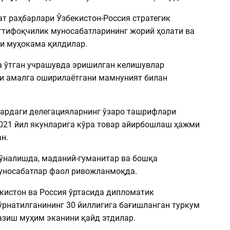
ат раҳбарлари Ўзбекистон-Россия стратегик
ттифоқчилик муносабатларининг жорий ҳолати ва
и муҳокама қилдилар.
 ўтган учрашувда эришилган келишувлар
 амалга оширилаётгани мамнуният билан
ардаги делегацияларнинг ўзаро ташрифлари
021 йил якунларига кўра товар айирбошлаш ҳажми
н.
ўналишда, маданий-гуманитар ва бошқа
уносабатлар фаол ривожланмоқда.
кистон ва Россия ўртасида дипломатик
ўрнатилганининг 30 йиллигига бағишланган туркум
азиш муҳим эканини қайд этдилар.