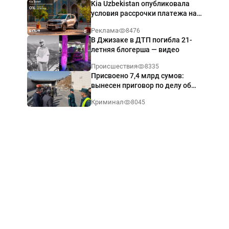
Kia Uzbekistan опубликовала
условия рассрочки платежа на
Kia Sonet со ставкой от 0%
Реклама
8476
годовых
В Джизаке в ДТП погибла 21-
летняя блогерша — видео
Происшествия
8335
Присвоено 7,4 млрд сумов:
вынесен приговор по делу об
обрушении путепровода в
Криминал
8045
Ташкенте