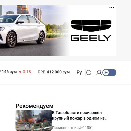
11 916 сум
28.92
13 749 сум
32.19
МРОТ
1 271 000 сум
146 сум
-0.18
БРВ
412 000 сум
Ру
Рекомендуем
В Ташобласти произошёл
крупный пожар в одном из
магазинов — видео
Происшествия
11501