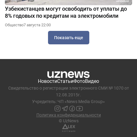
Узбекистанцев могут освободить от уплаты до
8% годовых по кредитам на электромобили
Общество
7 августа 22:00
Показать еще
Новости
Статьи
Фото
Видео
Свидетельство о регистрации электронного СМИ № 1070 от
12.08.2015г.
Учредитель: ЧП «News Media Group»
Политика конфиденциальности
© UzNews