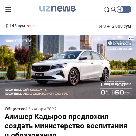
11 952 сум
36.46
13 780 сум
1 271 000 сум
30.12
МРОТ
145 сум
412 000 сум
-0.98
БРВ
Общество
12 января 2022
Алишер Кадыров предложил
создать министерство воспитания
и образования