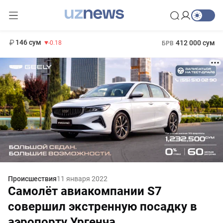
11 916 сум
28.92
13 749 сум
1 271 000 сум
32.19
МРОТ
146 сум
412 000 сум
-0.18
БРВ
Происшествия
11 января 2022
Самолёт авиакомпании S7
совершил экстренную посадку в
аэропорту Ургенча