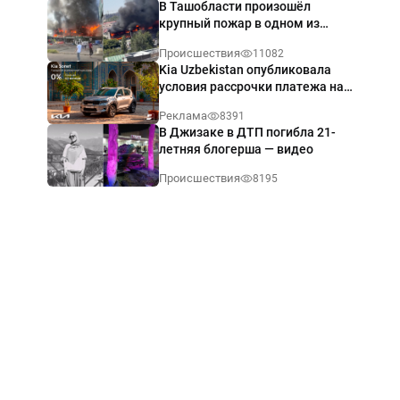
В Ташобласти произошёл
крупный пожар в одном из
магазинов — видео
Происшествия
11082
Kia Uzbekistan опубликовала
условия рассрочки платежа на
Kia Sonet со ставкой от 0%
Реклама
8391
годовых
В Джизаке в ДТП погибла 21-
летняя блогерша — видео
Происшествия
8195