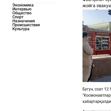
Экономика
жойга эвакуа
Интервью
1417
0
Общество
Спорт
Назначения
Происшествия
Культура
Бугун, соат 1
"Космонавтлар"
хабартарқалди