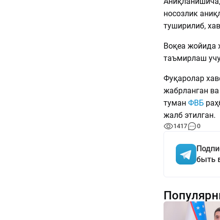
Аниқланишича,
носозлик аниқл
туширилиб, ха
Воқеа жойида ҳ
таъмирлаш учу
Фуқаролар хав
жабрланган ва
туман
ФВБ
раҳб
жалб этилган.
1417
0
Подпи
быть 
Популярн