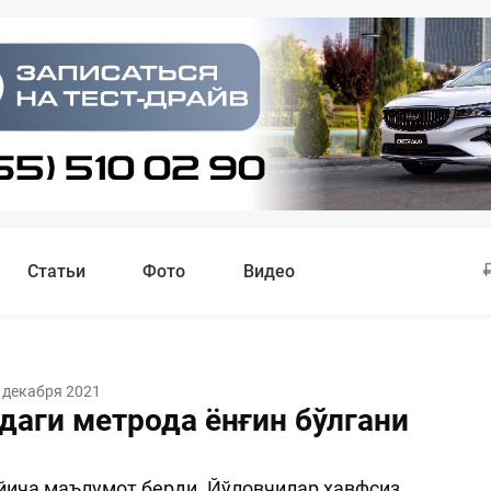
Статьи
Фото
Видео
 декабря 2021
даги метрода ёнғин бўлгани
йича маълумот берди. Йўловчилар хавфсиз