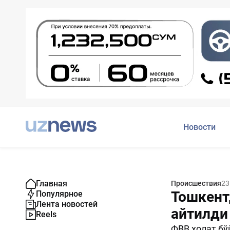
Новости
Главная
Происшествия
23
Тошкент
Популярное
Лента новостей
айтилди
Reels
ФВВ ҳолат бў