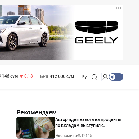
11 916 сум
28.92
13 749 сум
32.19
МРОТ
1 271 000 сум
146 сум
-0.18
БРВ
412 000 сум
Ру
Рекомендуем
Автор идеи налога на проценты
по вкладам выступил с
разъяснением
Экономика
12615