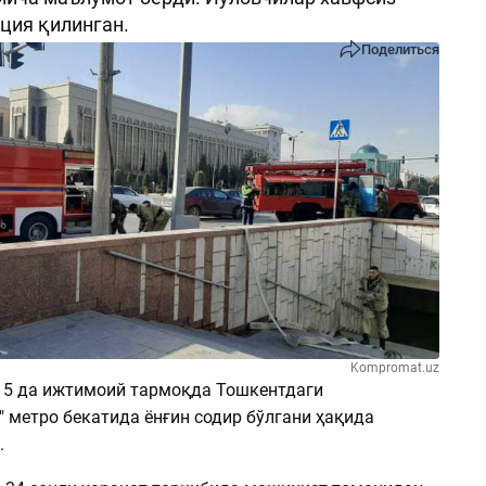
ция қилинган.
Поделиться
Kompromat.uz
2:15 да ижтимоий тармоқда Тошкентдаги
 метро бекатида ёнғин содир бўлгани ҳақида
.