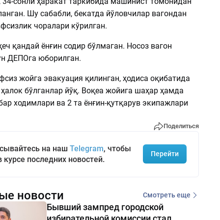
 34-сонли ҳаракат таркибида машинист томонидан
анган. Шу сабабли, бекатда йўловчилар вагондан
вфсизлик чоралари кўрилган.
еч қандай ёнғин содир бўлмаган. Носоз вагон
н ДЕПОга юборилган.
фсиз жойга эвакуация қилинган, ҳодиса оқибатида
 ҳалок бўлганлар йўқ. Воқеа жойига шаҳар ҳамда
ар ходимлари ва 2 та ёнғин-қутқарув экипажлари
Поделиться
сывайтесь на наш
Telegram
, чтобы
Перейти
в курсе последних новостей.
ые новости
Смотреть еще
Бывший зампред городской
избирательной комиссии стал