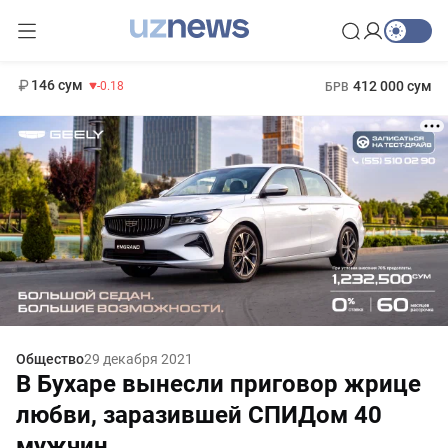
11 916 сум
28.92
13 749 сум
1 271 000 сум
32.19
МРОТ
146 сум
412 000 сум
-0.18
БРВ
Общество
29 декабря 2021
В Бухаре вынесли приговор жрице
любви, заразившей СПИДом 40
мужчин