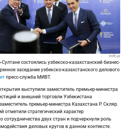
mift.uz
-Cултане состоялись узбекско-казахстанский бизнес-
ренное заседание узбекско-казахстанского делового
ет
пресс-служба МИВТ.
открытия выступили заместитель премьер-министра
естиций и внешней торговли Узбекистана
заместитель премьер-министра Казахстана Р. Скляр.
ий отметили стратегический характер
о сотрудничества двух стран и подчеркнули роль
имодействия деловых кругов в данном контексте.