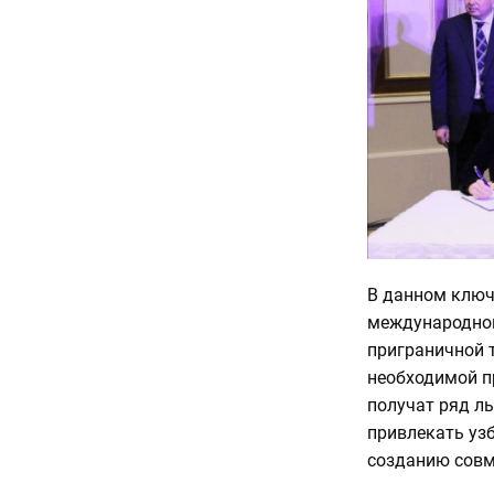
В данном ключ
международног
приграничной т
необходимой п
получат ряд ль
привлекать уз
созданию совм