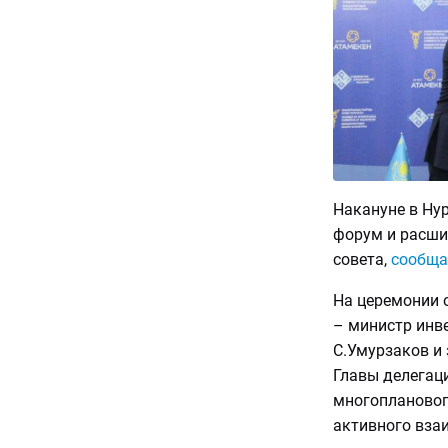
Накануне в Нур
форум и расши
совета,
сообща
На церемонии 
– министр инв
С.Умурзаков и 
Главы делегац
многоплановог
активного вза