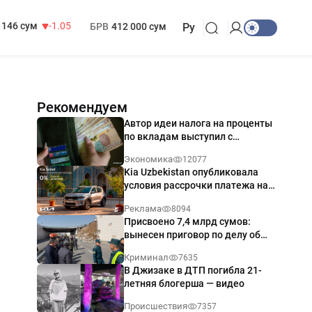
13 717 сум
-25.83
МРОТ
1 271 000 сум
146 сум
-1.05
БРВ
412 000 сум
Ру
Рекомендуем
Автор идеи налога на проценты
по вкладам выступил с
разъяснением
Экономика
12077
Kia Uzbekistan опубликовала
условия рассрочки платежа на
Kia Sonet со ставкой от 0%
Реклама
8094
годовых
Присвоено 7,4 млрд сумов:
вынесен приговор по делу об
обрушении путепровода в
Криминал
7635
Ташкенте
В Джизаке в ДТП погибла 21-
летняя блогерша — видео
Происшествия
7357