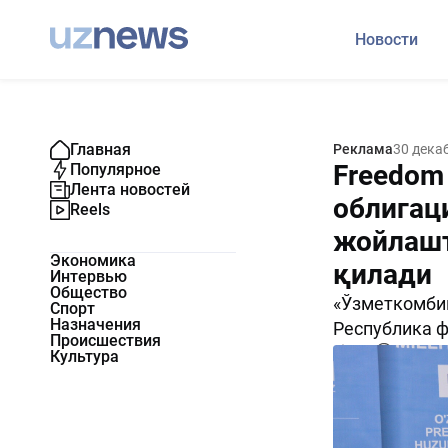
Новости
Главная
Реклама
30 дека
Freedom
Популярное
Лента новостей
облигац
Reels
жойлашт
Экономика
қилади
Интервью
Общество
«Ўзметкомби
Спорт
Назначения
Республика 
Происшествия
838
0
Культура