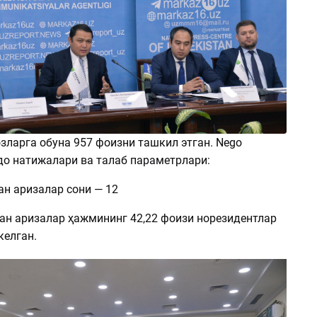
зларга обуна 957 фоизни ташкил этган. Nego
до натижалари ва талаб параметрлари:
ан аризалар сони — 12
ан аризалар ҳажмининг 42,22 фоизи норезидентлар
келган.