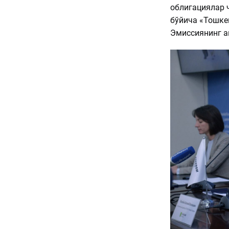
облигациялар 
бўйича «Тошке
Эмиссиянинг а