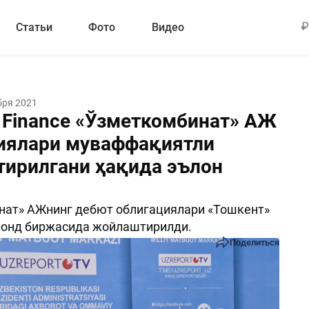
Статьи
Фото
Видео
бря 2021
 Finance «Ўзметкомбинат» AЖ
иялари муваффақиятли
ирилгани ҳақида эълон
нат» AЖнинг дебют облигациялари «Тошкент»
фонд биржасида жойлаштирилди.
Поделиться