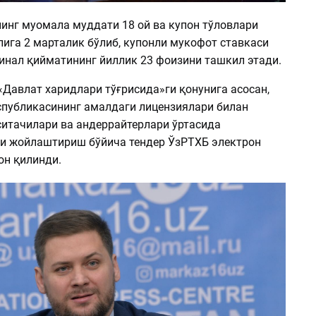
инг муомала муддати 18 ой ва купон тўловлари
лига 2 марталик бўлиб, купонли мукофот ставкаси
инал қийматининг йиллик 23 фоизини ташкил этади.
«Давлат харидлари тўғрисида»ги қонунига асосан,
спубликасининг амалдаги лицензиялари билан
ситачилари ва андеррайтерлари ўртасида
и жойлаштириш бўйича тендер ЎзРТХБ электрон
он қилинди.