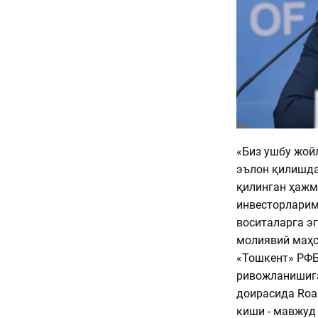
«Биз ушбу жой
эълон қилишда
қилинган ҳажм
инвесторларим
воситаларга э
молиявий маҳс
«Тошкент» РФБ
ривожланишига
доирасида Roa
киши - мавжуд 