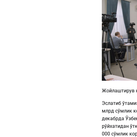
Жойлаштирув 
Эслатиб ўтами
млрд сўмлик к
декабрда Ўзбе
рўйхатидан ўт
000 сўмлик ко