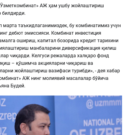
«Ўзметкомбинат» AЖ ҳам ушбу жойлаштириш
 билдирди.
ўп марта таъкидлаганимиздек, бу комбинатимиз учун
инг дебют эмиссияси. Комбинат инвестиция
амалга ошириш, капитал бозорида кредит тарихини
лиялаштириш манбаларини диверсификация қилиш
ялар чиқарди. Келгуси режаларда халқаро фонд
иқиш – қўшимча акцияларни чиқариш ва
ларни жойлаштириш вазифаси турибди», - дея хабар
омбинат» AЖ нинг молиявий масалалар бўйича
ьяна Будей.