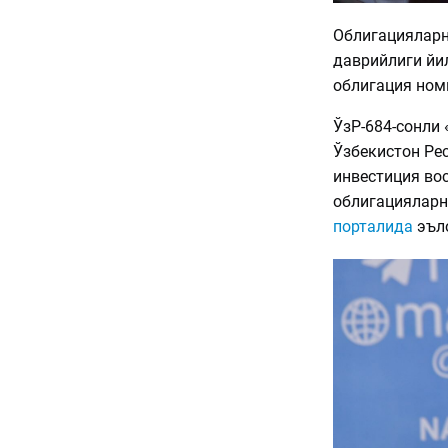
Облигацияларн
даврийлиги йи
облигация ном
ЎзР-684-сонли 
Ўзбекистон Ре
инвестиция во
облигацияларн
порталида
эъл