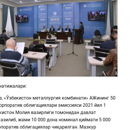
натижалари:
з, «Ўзбекистон металлургия комбинати» АЖининг 50
орпоратив облигациялари эмиссияси 2021 йил 1
кистон Молия вазирлиги томонидан давлат
казилиб, жами 10 000 дона номинал қиймати 5 000
рпоратив облигациялар чиқарилган. Мазкур