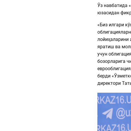
Ўз навбатида 
юзасидан фикр
«Биз илгари к
облигацияларн
лойиҳаларини 
яратиш ва мо
учун облигаци
бозорларига ч
еврооблигация
берди «Ўзметк
директори Тат