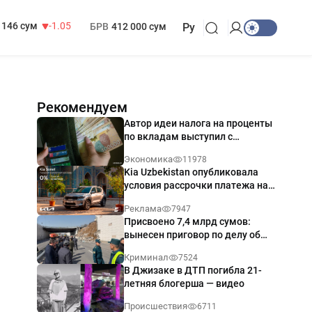
13 717 сум
-25.83
МРОТ
1 271 000 сум
146 сум
-1.05
БРВ
412 000 сум
Ру
Рекомендуем
Автор идеи налога на проценты
по вкладам выступил с
разъяснением
Экономика
11978
Kia Uzbekistan опубликовала
условия рассрочки платежа на
Kia Sonet со ставкой от 0%
Реклама
7947
годовых
Присвоено 7,4 млрд сумов:
вынесен приговор по делу об
обрушении путепровода в
Криминал
7524
Ташкенте
В Джизаке в ДТП погибла 21-
летняя блогерша — видео
Происшествия
6711