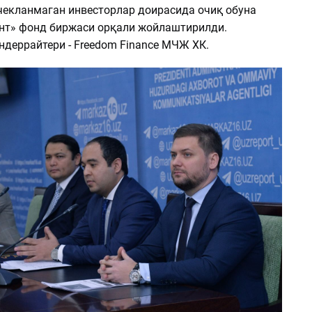
чекланмаган инвесторлар доирасида очиқ обуна
нт» фонд биржаси орқали жойлаштирилди.
ндеррайтери - Freedom Finance МЧЖ ХК.