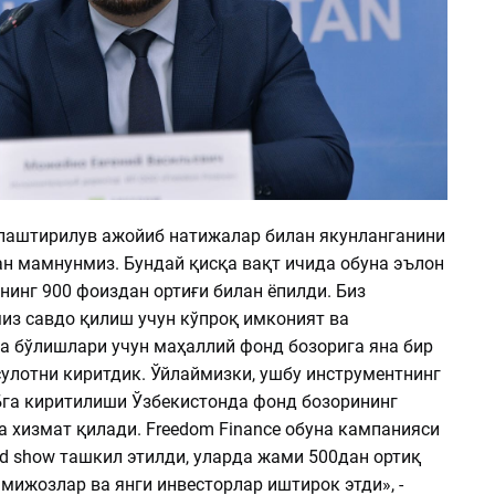
лаштирилув ажойиб натижалар билан якунланганини
н мамнунмиз. Бундай қисқа вақт ичида обуна эълон
нинг 900 фоиздан ортиғи билан ёпилди. Биз
из савдо қилиш учун кўпроқ имконият ва
га бўлишлари учун маҳаллий фонд бозорига яна бир
улотни киритдик. Ўйлаймизки, ушбу инструментнинг
га киритилиши Ўзбекистонда фонд бозорининг
 хизмат қилади. Freedom Finance обуна кампанияси
d show ташкил этилди, уларда жами 500дан ортиқ
мижозлар ва янги инвесторлар иштирок этди», -