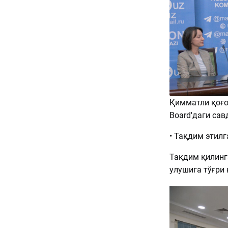
Қимматли қоғо
Board'даги сав
• Тақдим этилг
Тақдим қилинг
улушига тўғри 