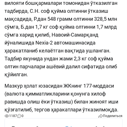
вилояти бошқармалари томонидан ўтказилган
тадбирда, С.Н. соф қуйма олтинни ўтказиш
мақсадида, Р.дан 548 грамм олтинни 328,5 млн
сўмга, Б.дан 1,7 кг соф қуйма олтинни 1,7 млрд
сўмга харид қилиб, Навоий-Самарқанд
йўналишида Nexia-2 автомашинасида
ҳаракатланиб келаётган вақтида ушланган.
Тадбир якунида ундан жами 2,3 кг соф қуйма
олтин парчалари ашёвий далил сифатида олиб
қўйилган.
Мазкур ҳолат юзасидан ЖКнинг 177-моддаси
(валюта қимматликларини қонунга хилоф
равишда олиш ёки ўтказиш) билан жиноят иши
қўзғатилиб, тергов ҳаракатлари ўтказилмоқда.
1187
0
Поделиться