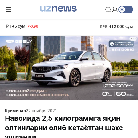
11 952 сум
36.46
13 780 сум
1 271 000 сум
30.12
МРОТ
145 сум
412 000 сум
-0.98
БРВ
Криминал
22 ноября 2021
Навоийда 2,5 килограммга яқин
олтинларни олиб кетаётган шахс
ушланди