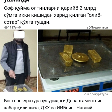
Соф қуйма олтинларни қарийб 2 млрд
сўмга икки кишидан харид қилган “олиб-
сотар” қўлга тушди.
1187
0
Поделиться
Бош прокуратура
Бош прокуратура ҳузуридаги Департаментнинг
хабар қилишича, ДХХ ва ИИБнинг Навоий