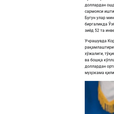
доллардан ошд
сармояси ишти
Бугун улар ми
биргаликда Ўз
зиёд 52 та ин
Учрашувда Кор
рақамлаштириш
хўжалиги, тўқи
ва бошқа кўпл
доллардан орт
муҳокама қили