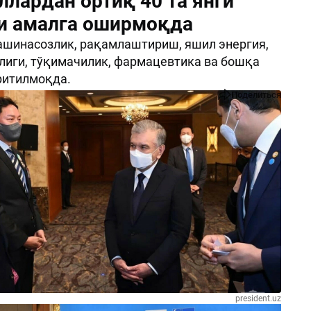
ллардан ортиқ 40 та янги
и амалга оширмоқда
ашинасозлик, рақамлаштириш, яшил энергия,
иги, тўқимачилик, фармацевтика ва бошқа
ритилмоқда.
Поделиться
president.uz