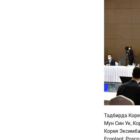
Тадбирда Корея
Мун Син Ук, Ко
Корея Эксимбан
Ecoplant, Posco,