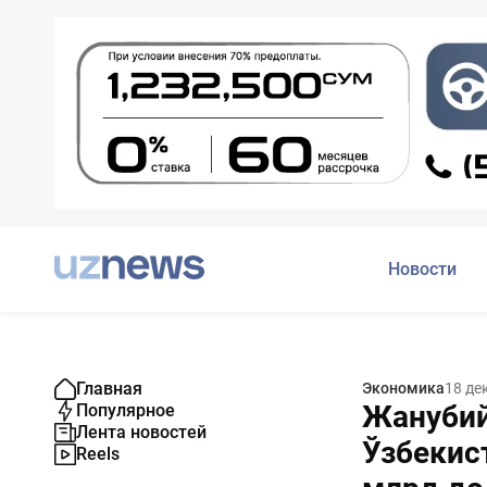
Новости
Главная
Экономика
18 де
Жанубий
Популярное
Лента новостей
Ўзбекис
Reels