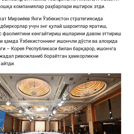
 бошқа компаниялар раҳбарлари иштирок этди.
ат Мирзиёев Янги Ўзбекистон стратегиясида
дбиркорлар учун энг қулай шароитлар яратиш,
с фаолиятини кенгайтириш ишларини давом эттириш
ни ҳамда Ўзбекистоннинг ишончли дўсти ва алоҳида
ги – Корея Республикаси билан барқарор, ишончга
 жадал ривожланиб бораётган ҳамкорликни
айтди.