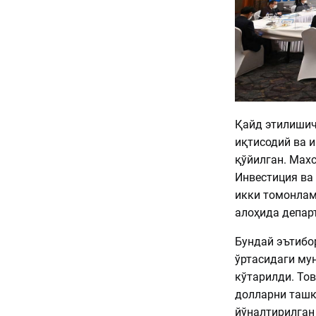
Қайд этилишич
иқтисодий ва 
қўйилган. Мах
Инвестиция ва
икки томонлам
алоҳида депар
Бундай эътибо
ўртасидаги му
кўтарилди. То
долларни ташк
йўналтирилган