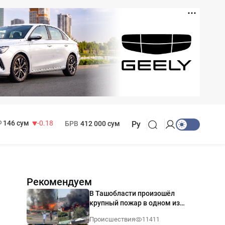
11 916 сум
28.92
13 749 сум
32.19
МРОТ
1 271 000 сум
146 сум
-0.18
БРВ
412 000 сум
Ру
Рекомендуем
В Ташобласти произошёл
крупный пожар в одном из
магазинов — видео
Происшествия
11411