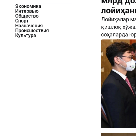
млрд до
Экономика
лойиҳан
Интервью
Общество
Лойиҳалар м
Спорт
Назначения
қишлоқ хўжал
Происшествия
соҳаларда ю
Культура
1007
0