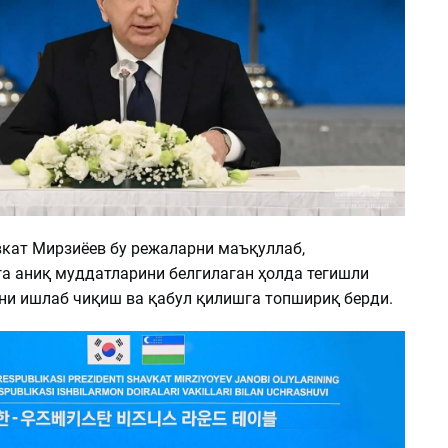
кат Мирзиёев бу режаларни маъқуллаб,
а аниқ муддатларини белгилаган ҳолда тегишли
”ни ишлаб чиқиш ва қабул қилишга топшириқ берди.