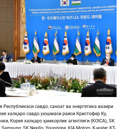
 Республикаси савдо, саноат ва энергетика вазири
рея халқаро савдо уюшмаси раиси Кристофер Ку,
ки, Корея халқаро ҳамкорлик агентлиги (KOICA), SK
 Samsung, SK Nexilis, Youngone, KIA Motors, K-water, KT-