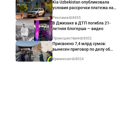
Kia Uzbekistan опубликовала
условия рассрочки платежа на
Kia Sonet со ставкой от 0%
Реклама
8455
годовых
В Джизаке в ДТП погибла 21-
летняя блогерша — видео
Происшествия
8302
Присвоено 7,4 млрд сумов:
вынесен приговор по делу об
обрушении путепровода в
Криминал
8024
Ташкенте