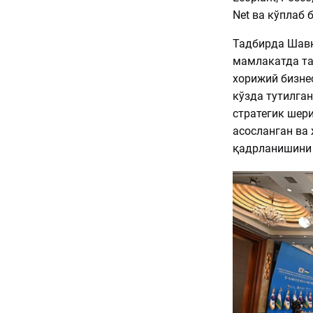
Net ва кўплаб
Тадбирда Шавк
мамлакатда та
хорижий бизне
кўзда тутилга
стратегик шери
асосланган ва
қадрланишини 