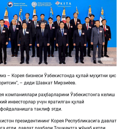
из – Корея бизнеси Ўзбекистонда қулай муҳитни ҳис
юритсин", – деди Шавкат Мирзиёев.
ея компаниялари раҳбарларини Ўзбекистонга келиш
жий инвесторлар учун яратилган қулай
фойдаланишга таклиф этди.
кистон президентининг Корея Республикасига давлат
а етди, давлат раҳбари Тошкентга жўнаб кетди.