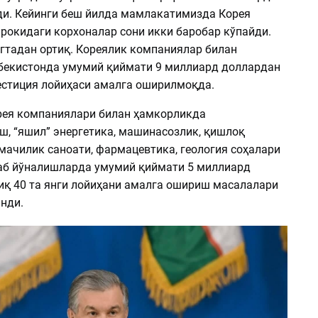
и. Кейинги беш йилда мамлакатимизда Корея
рокидаги корхоналар сони икки баробар кўпайди.
нгтадан ортиқ. Кореялик компаниялар билан
бекистонда умумий қиймати 9 миллиард доллардан
вестиция лойиҳаси амалга оширилмоқда.
ея компаниялари билан ҳамкорликда
, “яшил” энергетика, машинасозлик, қишлоқ
мачилик саноати, фармацевтика, геология соҳалари
аб йўналишларда умумий қиймати 5 миллиард
иқ 40 та янги лойиҳани амалга ошириш масалалари
нди.