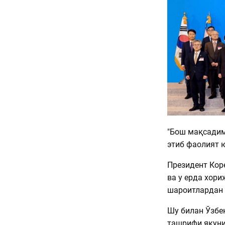
"Бош мақсадим
этиб фаолият 
Президент Кор
ва у ерда хори
шароитлардан 
Шу билан Ўзбе
ташрифи якуниг