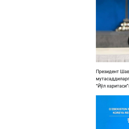
Президент Шав
мутасаддиларг
“Йўл харитаси