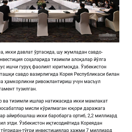
а, икки давлат ўртасида, шу жумладан савдо-
инвестиция соҳаларида тизимли алоқалар йўлга
сус ишчи гуруҳ фаолият юритмоқда. Ўзбекистон
 ташқи савдо вазирлигида Корея Республикаси билан
а ҳамкорликни ривожлантириш учун масъул
тамент тузилган.
р ва тизимли ишлар натижасида икки мамлакат
носабатлар мисли кўрилмаган юқори даражага
вар айирбошлаш икки баробарга ортиб, 2,2 миллиард
ил этди. Ўзбекистон иқтисодиётида Кореядан
 тўғридан-тўғри инвестициялар ҳажми 7 миллиард