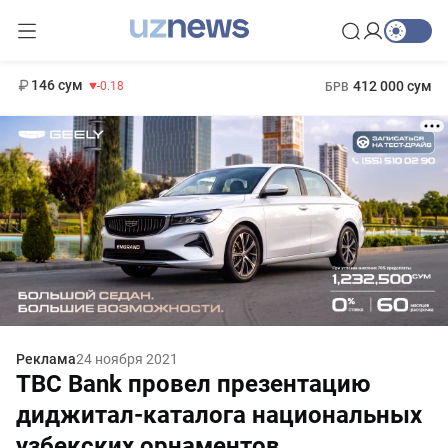
11 916 сум
28.92
13 749 сум
1 271 000 сум
32.19
МРОТ
146 сум
412 000 сум
-0.18
БРВ
Реклама
24 ноября 2021
TBC Bank провел презентацию
диджитал-каталога национальных
узбекских орнаментов