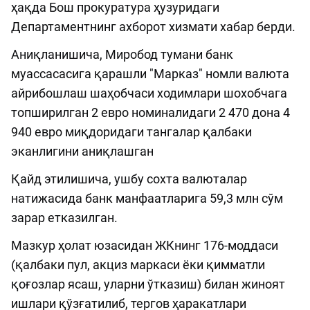
ҳақда Бош прокуратура ҳузуридаги
Департаментнинг ахборот хизмати хабар берди.
Аниқланишича, Миробод тумани банк
муассасасига қарашли "Марказ" номли валюта
айрибошлаш шаҳобчаси ходимлари шохобчага
топширилган 2 евро номиналидаги 2 470 дона 4
940 евро миқдоридаги тангалар қалбаки
эканлигини аниқлашган
Қайд этилишича, ушбу сохта валюталар
натижасида банк манфаатларига 59,3 млн сўм
зарар етказилган.
Мазкур ҳолат юзасидан ЖКнинг 176-моддаси
(қалбаки пул, акциз маркаси ёки қимматли
қоғозлар ясаш, уларни ўтказиш) билан жиноят
ишлари қўзғатилиб, тергов ҳаракатлари