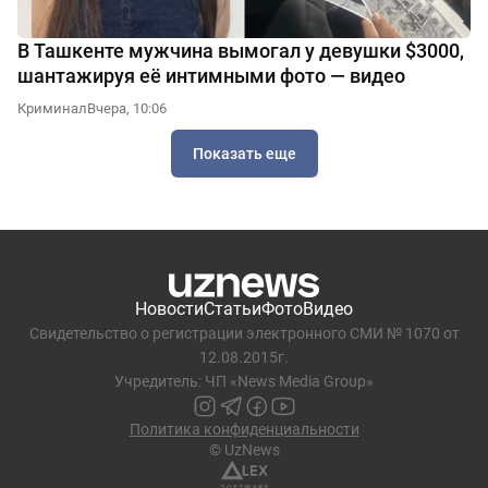
В Ташкенте мужчина вымогал у девушки $3000,
шантажируя её интимными фото — видео
Криминал
Вчера, 10:06
Показать еще
Новости
Статьи
Фото
Видео
Свидетельство о регистрации электронного СМИ № 1070 от
12.08.2015г.
Учредитель: ЧП «News Media Group»
Политика конфиденциальности
© UzNews