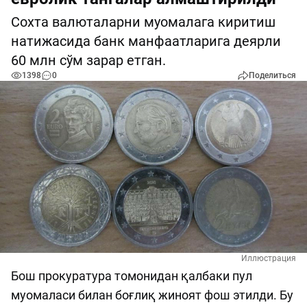
Сохта валюталарни муомалага киритиш
натижасида банк манфаатларига деярли
60 млн сўм зарар етган.
1398
0
Поделиться
Иллюстрация
Бош прокуратура томонидан қалбаки пул
муомаласи билан боғлиқ жиноят фош этилди. Бу