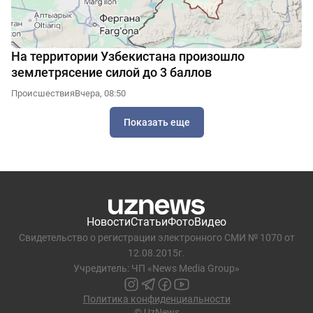
На территории Узбекистана произошло
землетрясение силой до 3 баллов
Происшествия
Вчера, 08:50
Показать еще
Новости
Статьи
Фото
Видео
Свидетельство о регистрации электронного СМИ № 1070 от
12.08.2015г.
Учредитель: ЧП «News Media Group»
Политика конфиденциальности
© UzNews