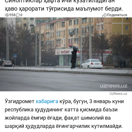
Синоптиклар ҳафта ичи кузатиладиган
ҳаво ҳарорати тўғрисида маълумот берди.
958
0
Поделиться
UzNews.uz
Ўзгидромет
хабарига
кўра, бугун, 3 январь куни
республика ҳудудининг катта қисмида баъзи
жойларда ёмғир ёғади, фақат шимолий ва
шарқий ҳудудларда ёғингарчилик кутилмайди.