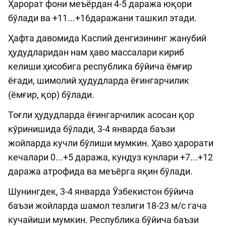
Ҳарорат фони меъёрдан 4-5 даража юқори
бўлади ва +11...+16даражани ташкил этади.
Ҳафта давомида Каспий денгизининг жанубий
ҳудудларидан нам ҳаво массалари кириб
келиши ҳисобига республика бўйича ёмғир
ёғади, шимолий ҳудудларда ёғингарчилик
(ёмғир, қор) бўлади.
Тоғли ҳудудларда ёғингарчилик асосан қор
кўринишида бўлади, 3-4 январда баъзи
жойларда кучли бўлиши мумкин. Ҳаво ҳарорати
кечалари 0...+5 даража, кундуз кунлари +7...+12
даража атрофида ва меъёрга яқин бўлади.
Шунингдек, 3-4 январда Ўзбекистон бўйича
баъзи жойларда шамол тезлиги 18-23 м/с гача
кучайиши мумкин. Республика бўйича баъзи