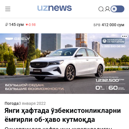
11 952 сум
36.46
13 780 сум
1 271 000 сум
30.12
МРОТ
145 сум
412 000 сум
-0.98
БРВ
Погода
3 января 2022
Янги ҳафтада ўзбекистонликларни
ёмғирли об-ҳаво кутмоқда