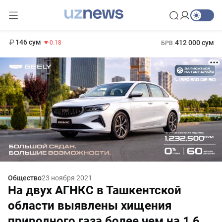
11 916 сум
28.92
13 749 сум
1 271 000 сум
32.19
МРОТ
146 сум
412 000 сум
-0.18
БРВ
Общество
23 ноября 2021
На двух АГНКС в Ташкентской
области выявлены хищения
природного газа более чем на 1,6